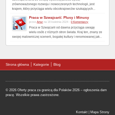
zrównoważonego rozwoju i nowoczesnych technologii, jest
krajem, który przyciąga wielu obcokrajowców szukających...
Praca w Szwajcarii: Plusy i Minusy
przez
Artur
na 18 kwietnia 2024 -
0 Komentarzy
Praca w Szwajcarii od dawna przyciąga uwagę
wielu osób z różnych stron świata. Kraj ten, znany ze
swojej malowniczej scenerii, bogatej kultury i renomowanej jak...
Strona główna
Kategorie
Blog
© 2026 Oferty praca za granicą dla Polaków 2026 – ogłoszenia dam
pracę. Wszelkie prawa zastrzeżone.
Kontakt
|
Mapa Strony