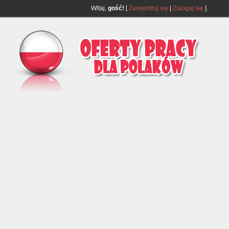
Witaj,
gość!
[
Zarejestruj się
|
Zaloguj się
]