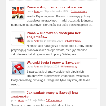
Praca w Anglii krok po kroku – por...
przez
Artur
na 30 października 2024 -
0 Komentarzy
Wielka Brytania, mimo Brexitu i zmieniających się
przepisów imigracyjnych, nadal pozostaje jednym z
najbardziej atrakcyjnych kierunków dla osób poszukujących pr...
Praca w Niemczech dostępna bez
znajomośc...
przez
Artur
na 14 sierpnia 2024 -
0 Komentarzy
Niemcy, jako największa gospodarka Europy, od lat
przyciągają pracowników z całego świata, oferując stabilne
zatrudnienie i atrakcyjne warunki pracy. Wielu pote...
Warunki życia i pracy w Szwajcarii
przez
Artur
na 18 lipca 2024 -
0 Komentarzy
Szwajcaria, kraj znany z pięknych alpejskich
krajobrazów, precyzyjnych zegarków i światowej
klasy czekolady, przyciąga uwagę nie tylko turystów, ale także
osób ...
Jak szukać pracy w Szwecji bez
znajomośc...
przez
Artur
na 22 maja 2024 -
0 Komentarzy
Szwecja, znana ze swojej wysokiej jakości życia,