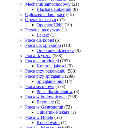
Mechanik samochodowy
(21)
Blacharz-Lakiernik
(8)
Ogłoszenia dam pracę
(15)
Operator maszyn
(57)
Operator CNC
(10)
Personel medyczny
(1)
Lekarz
(1)
Praca dla kobiet
(5)
Praca dla opiekunki
(110)
Opiekunka dziecięca
(9)
Praca fizyczna
(588)
Praca na produkcji
(757)
Kontrola jakosci
(9)
Praca przy pakowaniu
(588)
Praca przy sprzątaniu
(299)
Sprzątanie biur
(14)
Praca sezonowa
(578)
Praca dla studentów
(3)
Praca w budownictwie
(338)
Betoniarz
(2)
Praca w Gastronomii
(73)
Cukiernik-Piekarz
(1)
Praca w Hotelu
(51)
Konserwator
(1)
Praca w Magazynie
(697)