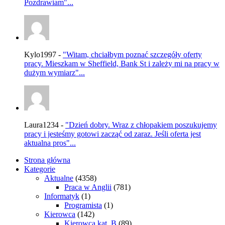
Pozdrawiam"...
Kylo1997 -
"Witam, chciałbym poznać szczegóły oferty
pracy. Mieszkam w Sheffield, Bank St i zależy mi na pracy w
dużym wymiarz"...
Laura1234 -
"Dzień dobry. Wraz z chłopakiem poszukujemy
pracy i jesteśmy gotowi zacząć od zaraz. Jeśli oferta jest
aktualna pros"...
Strona główna
Kategorie
Aktualne
(4358)
Praca w Anglii
(781)
Informatyk
(1)
Programista
(1)
Kierowca
(142)
Kierowca kat. B
(89)