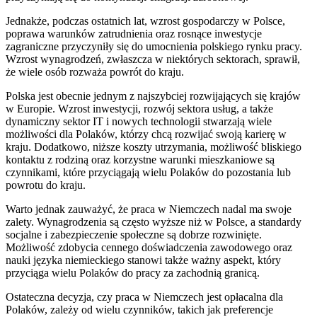
Jednakże, podczas ostatnich lat, wzrost gospodarczy w Polsce,
poprawa warunków zatrudnienia oraz rosnące inwestycje
zagraniczne przyczyniły się do umocnienia polskiego rynku pracy.
Wzrost wynagrodzeń, zwłaszcza w niektórych sektorach, sprawił,
że wiele osób rozważa powrót do kraju.
Polska jest obecnie jednym z najszybciej rozwijających się krajów
w Europie. Wzrost inwestycji, rozwój sektora usług, a także
dynamiczny sektor IT i nowych technologii stwarzają wiele
możliwości dla Polaków, którzy chcą rozwijać swoją karierę w
kraju. Dodatkowo, niższe koszty utrzymania, możliwość bliskiego
kontaktu z rodziną oraz korzystne warunki mieszkaniowe są
czynnikami, które przyciągają wielu Polaków do pozostania lub
powrotu do kraju.
Warto jednak zauważyć, że praca w Niemczech nadal ma swoje
zalety. Wynagrodzenia są często wyższe niż w Polsce, a standardy
socjalne i zabezpieczenie społeczne są dobrze rozwinięte.
Możliwość zdobycia cennego doświadczenia zawodowego oraz
nauki języka niemieckiego stanowi także ważny aspekt, który
przyciąga wielu Polaków do pracy za zachodnią granicą.
Ostateczna decyzja, czy praca w Niemczech jest opłacalna dla
Polaków, zależy od wielu czynników, takich jak preferencje