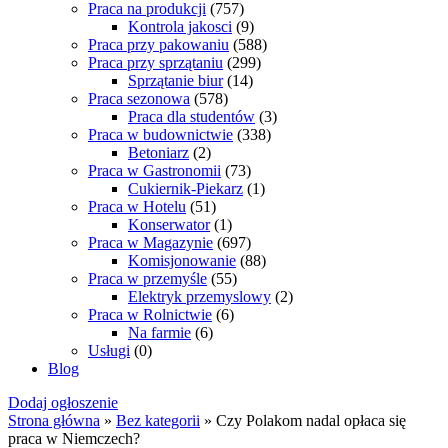
Praca na produkcji
(757)
Kontrola jakosci
(9)
Praca przy pakowaniu
(588)
Praca przy sprzątaniu
(299)
Sprzątanie biur
(14)
Praca sezonowa
(578)
Praca dla studentów
(3)
Praca w budownictwie
(338)
Betoniarz
(2)
Praca w Gastronomii
(73)
Cukiernik-Piekarz
(1)
Praca w Hotelu
(51)
Konserwator
(1)
Praca w Magazynie
(697)
Komisjonowanie
(88)
Praca w przemyśle
(55)
Elektryk przemyslowy
(2)
Praca w Rolnictwie
(6)
Na farmie
(6)
Usługi
(0)
Blog
Dodaj ogłoszenie
Strona główna
»
Bez kategorii
» Czy Polakom nadal opłaca się
praca w Niemczech?