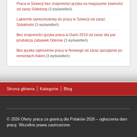
Praca w Szwecji bez znajomości języka na magazynie żywności
od zaraz Göteborg
(3 wyświetleń)
Lakiernik samochodowy do pracy w Szwecji od zaraz,
Sztokholm
(3 wyświetleń)
Bez znajomości języka praca w Danii 2019 od zaraz dla par
produkcja zabawek Odense
(3 wyświetleń)
Bez języka ogłoszenie pracy w Norwegii od zaraz sprzątanie po
remontach Askim
(3 wyświetleń)
Strona główna
Kategorie
Blog
© 2026 Oferty praca za granicą dla Polaków 2026 – ogłoszenia dam
pracę. Wszelkie prawa zastrzeżone.