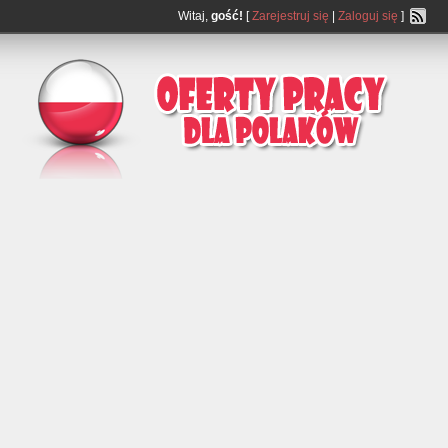
Witaj,
gość!
[
Zarejestruj się
|
Zaloguj się
]