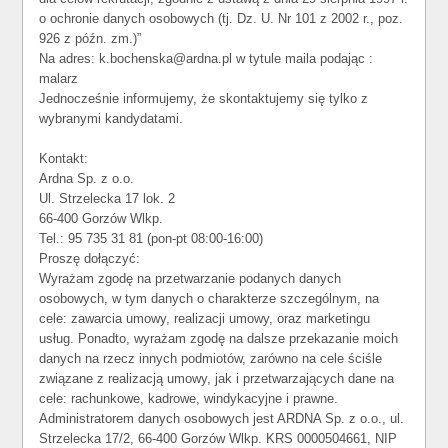
o ochronie danych osobowych (tj. Dz. U. Nr 101 z 2002 r., poz.
926 z późn. zm.)”
Na adres: k.bochenska@ardna.pl w tytule maila podając :
malarz
Jednocześnie informujemy, że skontaktujemy się tylko z
wybranymi kandydatami.
Kontakt:
Ardna Sp. z o.o.
Ul. Strzelecka 17 lok. 2
66-400 Gorzów Wlkp.
Tel.: 95 735 31 81 (pon-pt 08:00-16:00)
Proszę dołączyć:
Wyrażam zgodę na przetwarzanie podanych danych
osobowych, w tym danych o charakterze szczególnym, na
cele: zawarcia umowy, realizacji umowy, oraz marketingu
usług. Ponadto, wyrażam zgodę na dalsze przekazanie moich
danych na rzecz innych podmiotów, zarówno na cele ściśle
związane z realizacją umowy, jak i przetwarzających dane na
cele: rachunkowe, kadrowe, windykacyjne i prawne.
Administratorem danych osobowych jest ARDNA Sp. z o.o., ul.
Strzelecka 17/2, 66-400 Gorzów Wlkp. KRS 0000504661, NIP