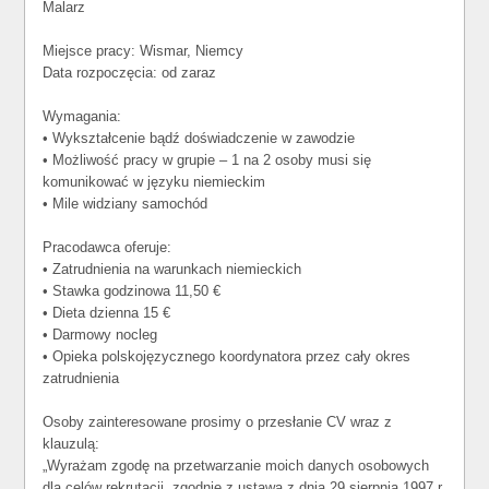
Malarz
Miejsce pracy: Wismar, Niemcy
Data rozpoczęcia: od zaraz
Wymagania:
• Wykształcenie bądź doświadczenie w zawodzie
• Możliwość pracy w grupie – 1 na 2 osoby musi się
komunikować w języku niemieckim
• Mile widziany samochód
Pracodawca oferuje:
• Zatrudnienia na warunkach niemieckich
• Stawka godzinowa 11,50 €
• Dieta dzienna 15 €
• Darmowy nocleg
• Opieka polskojęzycznego koordynatora przez cały okres
zatrudnienia
Osoby zainteresowane prosimy o przesłanie CV wraz z
klauzulą:
„Wyrażam zgodę na przetwarzanie moich danych osobowych
dla celów rekrutacji, zgodnie z ustawą z dnia 29 sierpnia 1997 r.