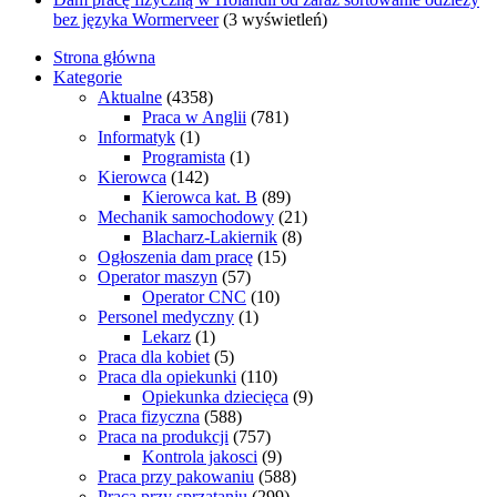
bez języka Wormerveer
(3 wyświetleń)
Strona główna
Kategorie
Aktualne
(4358)
Praca w Anglii
(781)
Informatyk
(1)
Programista
(1)
Kierowca
(142)
Kierowca kat. B
(89)
Mechanik samochodowy
(21)
Blacharz-Lakiernik
(8)
Ogłoszenia dam pracę
(15)
Operator maszyn
(57)
Operator CNC
(10)
Personel medyczny
(1)
Lekarz
(1)
Praca dla kobiet
(5)
Praca dla opiekunki
(110)
Opiekunka dziecięca
(9)
Praca fizyczna
(588)
Praca na produkcji
(757)
Kontrola jakosci
(9)
Praca przy pakowaniu
(588)
Praca przy sprzątaniu
(299)