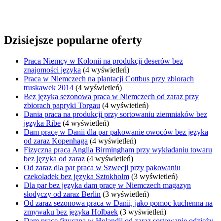
Dzisiejsze popularne oferty
Praca Niemcy w Kolonii na produkcji deserów bez
znajomości języka
(4 wyświetleń)
Praca w Niemczech na plantacji Cottbus przy zbiorach
truskawek 2014
(4 wyświetleń)
Bez języka sezonowa praca w Niemczech od zaraz przy
zbiorach papryki Torgau
(4 wyświetleń)
Dania praca na produkcji przy sortowaniu ziemniaków bez
języka Ribe
(4 wyświetleń)
Dam pracę w Danii dla par pakowanie owoców bez języka
od zaraz Kopenhaga
(4 wyświetleń)
Fizyczna praca Anglia Birmingham przy wykładaniu towaru
bez języka od zaraz
(4 wyświetleń)
Od zaraz dla par praca w Szwecji przy pakowaniu
czekoladek bez języka Sztokholm
(3 wyświetleń)
Dla par bez języka dam pracę w Niemczech magazyn
słodyczy od zaraz Berlin
(3 wyświetleń)
Od zaraz sezonowa praca w Danii, jako pomoc kuchenna na
zmywaku bez języka Holbaek
(3 wyświetleń)
Dam pracę fizyczną w Holandii od zaraz sortowanie odzieży