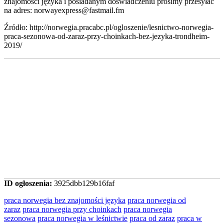
znajomości języka i posiadanym doświadczeniu prosimy przesyłać
na adres: norwayexpress@fastmail.fm
Źródło: http://norwegia.pracabc.pl/ogloszenie/lesnictwo-norwegia-
praca-sezonowa-od-zaraz-przy-choinkach-bez-jezyka-trondheim-
2019/
ID ogłoszenia:
3925dbb129b16faf
praca norwegia bez znajomości języka
praca norwegia od
zaraz
praca norwegia przy choinkach
praca norwegia
sezonowa
praca norwegia w leśnictwie
praca od zaraz
praca w