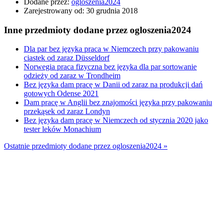
Dodane przez:
ogloszenia2024
Zarejestrowany od:
30 grudnia 2018
Inne przedmioty dodane przez ogloszenia2024
Dla par bez języka praca w Niemczech przy pakowaniu
ciastek od zaraz Düsseldorf
Norwegia praca fizyczna bez języka dla par sortowanie
odzieży od zaraz w Trondheim
Bez języka dam pracę w Danii od zaraz na produkcji dań
gotowych Odense 2021
Dam pracę w Anglii bez znajomości języka przy pakowaniu
przekąsek od zaraz Londyn
Bez języka dam pracę w Niemczech od stycznia 2020 jako
tester leków Monachium
Ostatnie przedmioty dodane przez ogloszenia2024 »