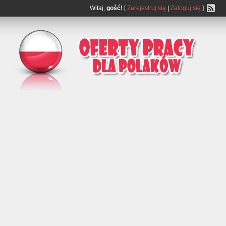
Witaj,
gość!
[
Zarejestruj się
|
Zaloguj się
]