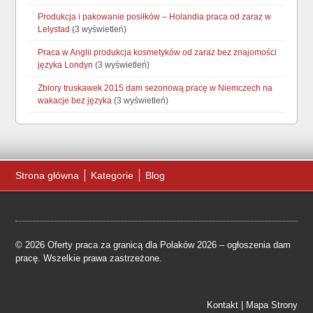
Produkcja i pakowanie posiłków – Holandia praca od zaraz w
Lelystad
(3 wyświetleń)
Praca w Anglii produkcja kosmetyków od zaraz bez znajomości
języka Londyn
(3 wyświetleń)
Zbiory truskawek 2015 dam sezonową pracę w Niemczech na
wakacje bez języka
(3 wyświetleń)
Strona główna
Kategorie
Blog
© 2026 Oferty praca za granicą dla Polaków 2026 – ogłoszenia dam
pracę. Wszelkie prawa zastrzeżone.
Kontakt
|
Mapa Strony