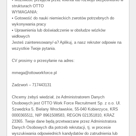
strukturach OTTO
WYMAGANIA:
• Gotowość do nauki niemieckich zwrotów potrzebnych do
wykonywania pracy
• Uprawnienia lub doświadczenie w obsłudze wózków
widłowych
Jesteś zainteresowany/-a? Aplikuj, a nasz rekruter odpowie na
wszystkie Twoje pytania.
CV prosimy o przesyłanie na adres:
mmega@ottoworkforce.pl
Zadzwoń – 717443131
Chcemy żebyś wiedział, że Administratorem Danych
Osobowych jest OTTO Work Force Recruitment Sp. z o.o. Ul.
Szwedzka 5, Bielany Wrocławskie, 55-040 Kobierzyce, KRS
0000365511, NIP 8961508583, REGON 021351810, KRAZ
23365. Twoje dane będą przetwarzane przez Administratora
Danych Osobowych dla potrzeb rekrutacji, tj. w procesie
wyszukiwania odpowiednich kandydatów do zatrudnienia lub