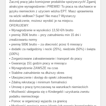
Zacznij pracę jako komisjoner produktów spożywczych! Zgarnij
atrakcyjne wynagrodzenie i PREMIE! To praca na słuchawce w
języku niemieckim z użyciem wózka EPT. Masz uprawnienia
na wózki widłowe? Super! Nie masz? Wystarczy
doświadczenie, możesz wyrobić je na miejscu.
OFERUJEMY:
• Wynagrodzenie w wysokości 13,50 €/h brutto
• premię 350€ brutto – przy zatrudnieniu min 15 dni i
zrealizowaniu normy
• premię 500€ brutto – za obecność przez 6 miesięcy
• dodatki za nadgodziny i nocki (25%), niedziele (50%) i święta
(100%)
• Zorganizowane zakwaterowanie i transport do pracy
• Gwarancję 151 godzin pracy w miesiącu
• Wynagrodzenie ZAWSZE na czas
• Stabilne zatrudnienie na dłuższy okres
• Ubezpieczenie i dostęp do opieki zdrowotnej
• Zdalną rekrutację i minimum formalności
• Umowę o pracę tymczasową na warunkach niemieckich
• Możliwość ubiegania się o Kindergeld i uzyskania zwrotu
podatku niemieckiego
• Pomoc w organizacji wyjazdu za granicę
• Możliwość przejęcia przez klienta lub rozwoju bezpośrednio w