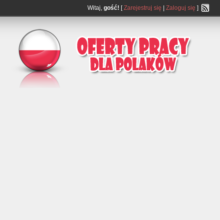
Witaj,
gość!
[
Zarejestruj się
|
Zaloguj się
]