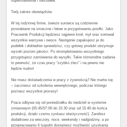
supermarketów i sieciówek.
Twój zakres obowiązków:
W tej rodzinnej firmie, świeże surowce są codziennie
przerabiane na smaczne i łatwe w przygotowaniu posiłki. Jako
Pracownik Produkcji będziesz najpierw kroił, mył oraz sortował
wszystkie warzywa i owoce. Następnie zapakujesz je do
pudełek i dokładnie sprawdzisz, czy gotowy produkt utrzymuje
wysoki poziom jakości. Po skompletowaniu wszystkiego
przygotujesz zamówienia do wysyłki. Takie różnorodne zadania
to pewność, że czas pracy “szybko zleci” i na pewno nie
będzie nudno!
Nie masz doświadczenia w pracy z żywnością? Nie martw się
– zaczniesz od szkolenia wewnętrznego, podczas którego
poznasz wszystkie procesy!
Praca odbywa się od poniedziałku do niedzieli w systemie
zmianowym (05:45/07:00 do 15:30 oraz od 15:40 do końca
produkcji, dzięki czemu zyskasz elastyczność). Zarobisz
dodatkowo za wieczory, noce, weekendy i nadgodziny, a po
przepracowaniu 6 tygodni dostaniesz możliwość uzyskania