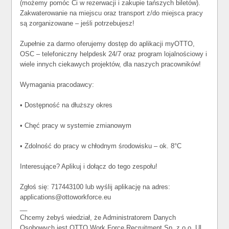
(możemy pomóc Ci w rezerwacji i zakupie tańszych biletów).
Zakwaterowanie na miejscu oraz transport z/do miejsca pracy
są zorganizowane – jeśli potrzebujesz!
Zupełnie za darmo oferujemy dostęp do aplikacji myOTTO,
OSC – telefoniczny helpdesk 24/7 oraz program lojalnościowy i
wiele innych ciekawych projektów, dla naszych pracowników!
Wymagania pracodawcy:
• Dostępność na dłuższy okres
• Chęć pracy w systemie zmianowym
• Zdolność do pracy w chłodnym środowisku – ok. 8°C
Interesujące? Aplikuj i dołącz do tego zespołu!
Zgłoś się: 717443100 lub wyślij aplikację na adres:
applications@ottoworkforce.eu
__
Chcemy żebyś wiedział, że Administratorem Danych
Osobowych jest OTTO Work Force Recruitment Sp. z o.o. Ul.