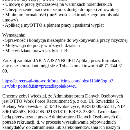
• Umowę o pracę tymczasową na warunkach holenderskich
• Ubezpieczenie pracownicze oraz dostęp do opieki zdrowotnej
• Minimum formalności (możliwość elektronicznego podpisania
umowy)
• Aplikację myOTTO z planem pracy i paskami wypłat
Wymagania:
• Sprawność i kondycja niezbędne do wykonywania pracy fizycznej
• Motywacja do pracy w różnych działach
• Mile widziane prawo jazdy kat. B
Zacznij zarabiać JAK NAJSZYBCIEJ! Aplikuj przez formularz,
aby nasz konsultant mógł się z Tobą skontaktować.+48 71 744 31
00.
https://careers-pl-ottoworkforce.icims.com/jobs/11346/login?
iis=Job+portal&iisn=pracadlapolakoweu
Chcemy żebyś wiedział, że Administratorem Danych Osobowych
jest OTTO Work Force Recruitment Sp. z o.o. Ul. Szwedzka 5,
Bielany Wrocławskie, 55-040 Kobierzyce, KRS 0000365511, NIP
8961508583, REGON 021351810, KRAZ 23365. Twoje dane
będą przetwarzane przez Administratora Danych Osobowych dla
potrzeb rekrutacji, tj. w procesie wyszukiwania odpowiednich
kandydatów do zatrudnienia lub zarekomendowania ich naszym