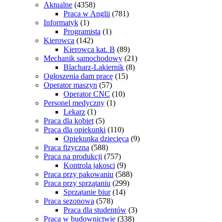
Aktualne
(4358)
Praca w Anglii
(781)
Informatyk
(1)
Programista
(1)
Kierowca
(142)
Kierowca kat. B
(89)
Mechanik samochodowy
(21)
Blacharz-Lakiernik
(8)
Ogłoszenia dam pracę
(15)
Operator maszyn
(57)
Operator CNC
(10)
Personel medyczny
(1)
Lekarz
(1)
Praca dla kobiet
(5)
Praca dla opiekunki
(110)
Opiekunka dziecięca
(9)
Praca fizyczna
(588)
Praca na produkcji
(757)
Kontrola jakosci
(9)
Praca przy pakowaniu
(588)
Praca przy sprzątaniu
(299)
Sprzątanie biur
(14)
Praca sezonowa
(578)
Praca dla studentów
(3)
Praca w budownictwie
(338)