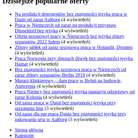
Dzisiejsze popularne oferty
Na produkcji detergentów bez znajomości języka praca w
Danii od zaraz Aalborg
(4 wyświetleń)
Praca w Niemczech od zaraz na produkcji przypraw
Düsseldorf bez języka
(4 wyświetleń)
Oferta sezonowej pracy w Niemczech bez języka zbiory
szparagów 2022 Salem
(4 wyświetleń)
Zbiory jabłek od zaraz sezonowa praca w Holandii, Dronten
(4 wyświetleń)
Praca Norwegia przy zbiorach śliwek bez znajomości języka
Hamar
(4 wyświetleń)
Bez znajomości języka sezonowa praca w Niemczech od
zaraz zbiory szparagów Berlin 2019
(4 wyświetleń)
Murarz klinkierowy – dam pracę w Belgii na budowie,
Antwerpia
(4 wyświetleń)
Praca Niemcy bez znajomości języka magazyn odzieżowy od
zaraz Kolonia
(4 wyświetleń)
Od zaraz praca w Danii bez znajomości języka przy
sprzątaniu biur
(3 wyświetleń)
Od zaraz dla par praca Dania bez znajomości języka przy
pakowaniu sera w Aalborg
(3 wyświetleń)
Strona główna
Kategorie