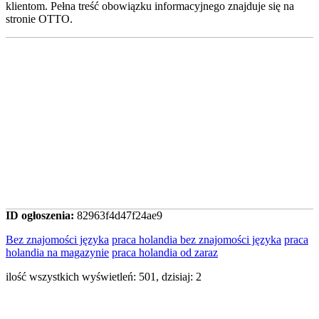
klientom. Pełna treść obowiązku informacyjnego znajduje się na
stronie OTTO.
ID ogłoszenia:
82963f4d47f24ae9
Bez znajomości języka
praca holandia bez znajomości języka
praca
holandia na magazynie
praca holandia od zaraz
ilość wszystkich wyświetleń: 501, dzisiaj: 2