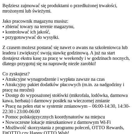
Będziesz zajmować się produktami o przedłużonej trwałości,
mrożonymi lub świeżymi.
Jako pracownik magazynu musisz:
• zbierać towary na terenie magazynu,
• kontrolować ich jakość,
• przygotowywać do wysyłki.
Z czasem możesz postarać się nawet o awans na szkoleniowca lub
leadera i zwiększyć swoją stawkę godzinową. A już na start
dostajesz ekstra kasę za pracę w weekendy i w godzinach nocnych,
dlatego przygotuj się na naprawdę niezłe zarobki!
Co zyskujesz?
• Atrakcyjne wynagrodzenie i wypłata zawsze na czas
• Atrakcyjny pakiet dodatków płacowych (m.in. za nadgodziny i
pracę na mroźni)
• Dostęp do wyposażonej stołówki (mikrofala, lodówka, darmowa
kawa, herbata) i darmowy posiłek na wieczornej zmianie
• Pracę na pełen etat w systemie zmianowym – 06:00-14:30, 14:30-
22:30 i 23:00-06:00
• Pomoc polskojęzycznych koordynatorów na miejscu
• Nowoczesne lokacje mieszkaniowe z darmowym Wi-Fi
• Możliwość skorzystania z programu poleceń, OTTO Rewards,
FitOTTO czy Happy OTTO Wish!