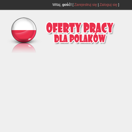
Witaj,
gość!
[
Zarejestruj się
|
Zaloguj się
]