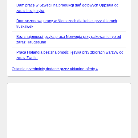
Dam pracę w Szwecji na produkcji dań gotowych Uppsala od
zaraz bez języka
Dam sezonową pracę w Niemczech dla kobiet przy zbiorach
truskawek
Bez znajomości języka praca Norwegia przy pakowaniu ryb od
zaraz Haugesund
Praca Holandia bez znajomości języka przy zbiorach warzyw od
zaraz Zwolle
Ostatnie przedmioty dodane przez aktualne-oferty »