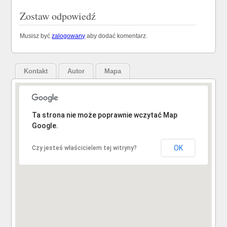
Zostaw odpowiedź
Musisz być
zalogowany
aby dodać komentarz.
Kontakt
Autor
Mapa
Niestety, adres nie został znaleziony.
Ta strona nie może poprawnie wczytać Map
Google.
OK
Czy jesteś właścicielem tej witryny?