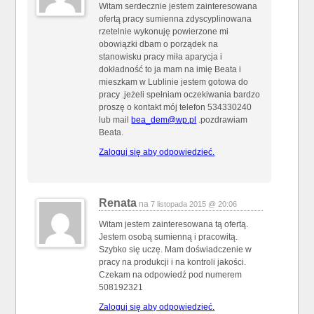
Witam serdecznie jestem zainteresowana
ofertą pracy sumienna zdyscyplinowana
rzetelnie wykonuję powierzone mi
obowiązki dbam o porządek na
stanowisku pracy miła aparycja i
dokładność to ja mam na imię Beata i
mieszkam w Lublinie jestem gotowa do
pracy .jeżeli spełniam oczekiwania bardzo
proszę o kontakt mój telefon 534330240
lub mail
bea_dem@wp.pl
.pozdrawiam
Beata.
Zaloguj się aby odpowiedzieć.
Renata
na
7 listopada 2015 @ 20:06
Witam jestem zainteresowana tą ofertą.
Jestem osobą sumienną i pracowitą.
Szybko się uczę. Mam doświadczenie w
pracy na produkcji i na kontroli jakości.
Czekam na odpowiedź pod numerem
508192321
Zaloguj się aby odpowiedzieć.