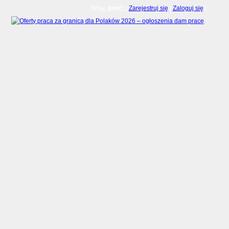
Witaj,
gość!
[
Zarejestruj się
|
Zaloguj się
]