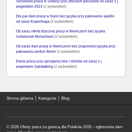
Sezonowa praca w Szwecji przy zbiorach pieczarek od zaraz z j.
angielskim 2023
(2 wyświetleń)
Dla par dam pracę w Danii bez języka przy pakowaniu wędlin
od zaraz Kopenhaga
(2 wyświetleń)
Od zaraz oferta fizycznej pracy w Niemczech bez języka
rozładunek Monachium
(2 wyświetleń)
Od zaraz dam pracę w Niemczech bez znajomości języka przy
pakowaniu perfum Berlin
(2 wyświetleń)
Dania praca przy sprzątaniu biur i domów od zaraz z j.
angielskim Sakskøbing
(2 wyświetleń)
Strona główna
Kategorie
Blog
© 2026 Oferty praca za granicą dla Polaków 2026 – ogłoszenia dam