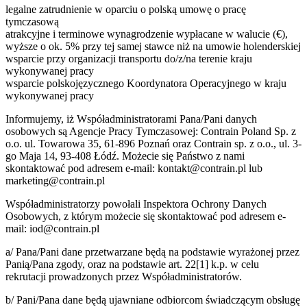
legalne zatrudnienie w oparciu o polską umowę o pracę
tymczasową
atrakcyjne i terminowe wynagrodzenie wypłacane w walucie (€),
wyższe o ok. 5% przy tej samej stawce niż na umowie holenderskiej
wsparcie przy organizacji transportu do/z/na terenie kraju
wykonywanej pracy
wsparcie polskojęzycznego Koordynatora Operacyjnego w kraju
wykonywanej pracy
Informujemy, iż Współadministratorami Pana/Pani danych
osobowych są Agencje Pracy Tymczasowej: Contrain Poland Sp. z
o.o. ul. Towarowa 35, 61-896 Poznań oraz Contrain sp. z o.o., ul. 3-
go Maja 14, 93-408 Łódź. Możecie się Państwo z nami
skontaktować pod adresem e-mail: kontakt@contrain.pl lub
marketing@contrain.pl
Współadministratorzy powołali Inspektora Ochrony Danych
Osobowych, z którym możecie się skontaktować pod adresem e-
mail: iod@contrain.pl
a/ Pana/Pani dane przetwarzane będą na podstawie wyrażonej przez
Panią/Pana zgody, oraz na podstawie art. 22[1] k.p. w celu
rekrutacji prowadzonych przez Współadministratorów.
b/ Pani/Pana dane będą ujawniane odbiorcom świadczącym obsługę