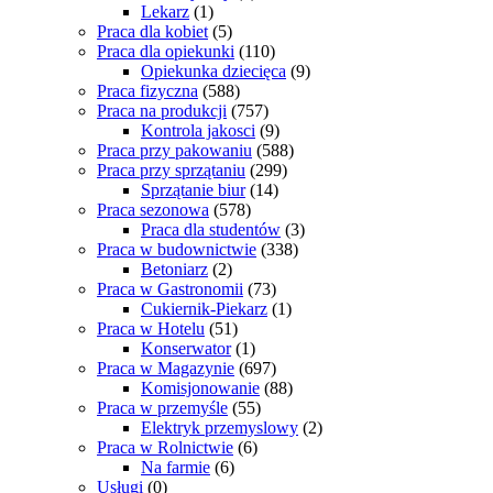
Lekarz
(1)
Praca dla kobiet
(5)
Praca dla opiekunki
(110)
Opiekunka dziecięca
(9)
Praca fizyczna
(588)
Praca na produkcji
(757)
Kontrola jakosci
(9)
Praca przy pakowaniu
(588)
Praca przy sprzątaniu
(299)
Sprzątanie biur
(14)
Praca sezonowa
(578)
Praca dla studentów
(3)
Praca w budownictwie
(338)
Betoniarz
(2)
Praca w Gastronomii
(73)
Cukiernik-Piekarz
(1)
Praca w Hotelu
(51)
Konserwator
(1)
Praca w Magazynie
(697)
Komisjonowanie
(88)
Praca w przemyśle
(55)
Elektryk przemyslowy
(2)
Praca w Rolnictwie
(6)
Na farmie
(6)
Usługi
(0)