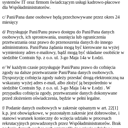
systemów IT oraz firmom świadczącym usługi kadrowo-płacowe
dla Współadministratorów.
c/ Pani/Pana dane osobowe będą przechowywane przez okres 24
miesięcy
d/ Przysługuje Pani/Panu prawo dostępu do Pani/Pana danych
osobowych, ich sprostowania, usunięcia lub ograniczenia
przetwarzania oraz prawo do przenoszenia danych do innego
administratora. Pani/Pana żądania mogą być kierowane na wyżej
wymieniony adres e-mailowy, bądź mogą być składane osobiście w
siedzibie Contrain Sp. z o.o. ul. 3-go Maja 14a w Łodzi.
e/ W każdym czasie przysługuje Pani/Panu prawo do cofnięcia
zgody na dalsze przetwarzanie Pani/Pana danych osobowych.
Dyspozycję cofnięcia zgody należy przesłać drogą elektroniczną na
wskazany wyżej adres e-mail, albo złożyć ją bezpośrednio w
siedzibie Contrain Sp. z o.o. ul. 3-go Maja 14a w Łodzi . W
przypadku cofnięcia zgody, przetwarzanie danych dokonywane
przed złożeniem oświadczenia, będzie w pełni legalne.
f/ Podanie danych osobowych w zakresie opisanym w art. 22[1]
k.p. jest obowiązkowe, w pozostałym zakresie jest dobrowolne, i
stanowi warunek konieczny do wzięcia udziału w procesach
rekrutacyjnych prowadzonych przez Współadministratorów. Brak