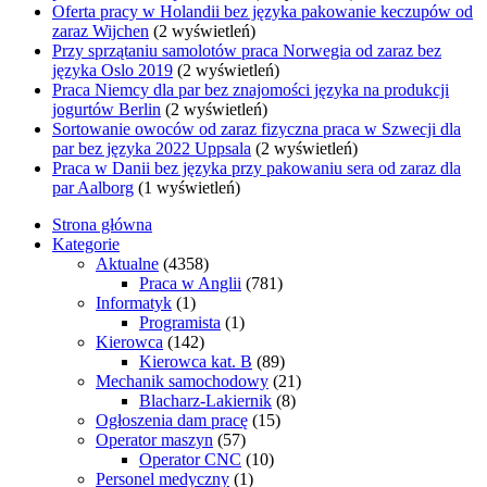
Oferta pracy w Holandii bez języka pakowanie keczupów od
zaraz Wijchen
(2 wyświetleń)
Przy sprzątaniu samolotów praca Norwegia od zaraz bez
języka Oslo 2019
(2 wyświetleń)
Praca Niemcy dla par bez znajomości języka na produkcji
jogurtów Berlin
(2 wyświetleń)
Sortowanie owoców od zaraz fizyczna praca w Szwecji dla
par bez języka 2022 Uppsala
(2 wyświetleń)
Praca w Danii bez języka przy pakowaniu sera od zaraz dla
par Aalborg
(1 wyświetleń)
Strona główna
Kategorie
Aktualne
(4358)
Praca w Anglii
(781)
Informatyk
(1)
Programista
(1)
Kierowca
(142)
Kierowca kat. B
(89)
Mechanik samochodowy
(21)
Blacharz-Lakiernik
(8)
Ogłoszenia dam pracę
(15)
Operator maszyn
(57)
Operator CNC
(10)
Personel medyczny
(1)