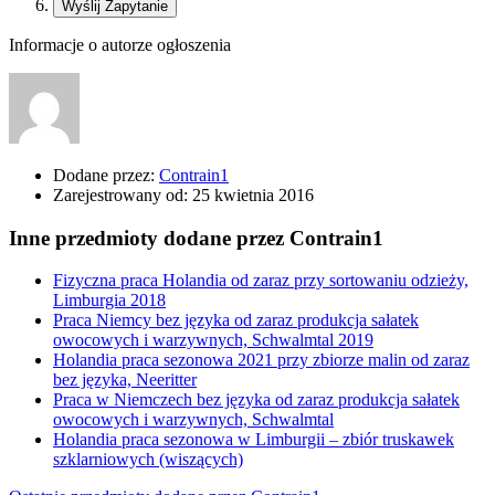
Informacje o autorze ogłoszenia
Dodane przez:
Contrain1
Zarejestrowany od:
25 kwietnia 2016
Inne przedmioty dodane przez Contrain1
Fizyczna praca Holandia od zaraz przy sortowaniu odzieży,
Limburgia 2018
Praca Niemcy bez języka od zaraz produkcja sałatek
owocowych i warzywnych, Schwalmtal 2019
Holandia praca sezonowa 2021 przy zbiorze malin od zaraz
bez języka, Neeritter
Praca w Niemczech bez języka od zaraz produkcja sałatek
owocowych i warzywnych, Schwalmtal
Holandia praca sezonowa w Limburgii – zbiór truskawek
szklarniowych (wiszących)