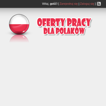
Witaj,
gość!
[
Zarejestruj się
|
Zaloguj się
]