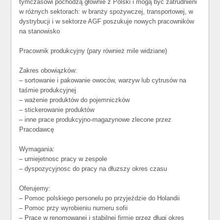
tymczasowi pochodzą głównie z Polski i mogą być zatrudnieni
w różnych sektorach: w branży spożywczej, transportowej, w
dystrybucji i w sektorze AGF poszukuje nowych pracowników
na stanowisko
Pracownik produkcyjny (pary również mile widziane)
Zakres obowiązków:
– sortowanie i pakowanie owoców, warzyw lub cytrusów na
taśmie produkcyjnej
– ważenie produktów do pojemniczków
– stickerowanie produktów
– inne prace produkcyjno-magazynowe zlecone przez
Pracodawcę
Wymagania:
– umiejetnosc pracy w zespole
– dyspozycyjnosc do pracy na dłuzszy okres czasu
Oferujemy:
– Pomoc polskiego personelu po przyjeździe do Holandii
– Pomoc przy wyrobieniu numeru sofii
– Pracę w renomowanej i stabilnej firmie przez długi okres