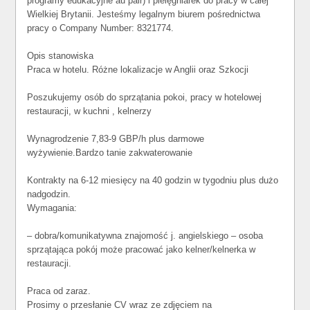
programy edukacyjne au pair) i pielęgniarek do pracy w całej
Wielkiej Brytanii. Jesteśmy legalnym biurem pośrednictwa
pracy o Company Number: 8321774.
Opis stanowiska
Praca w hotelu. Różne lokalizacje w Anglii oraz Szkocji
Poszukujemy osób do sprzątania pokoi, pracy w hotelowej
restauracji, w kuchni , kelnerzy
Wynagrodzenie 7,83-9 GBP/h plus darmowe
wyżywienie.Bardzo tanie zakwaterowanie
Kontrakty na 6-12 miesięcy na 40 godzin w tygodniu plus dużo
nadgodzin.
Wymagania:
– dobra/komunikatywna znajomość j. angielskiego – osoba
sprzątająca pokój może pracować jako kelner/kelnerka w
restauracji.
Praca od zaraz.
Prosimy o przesłanie CV wraz ze zdjęciem na