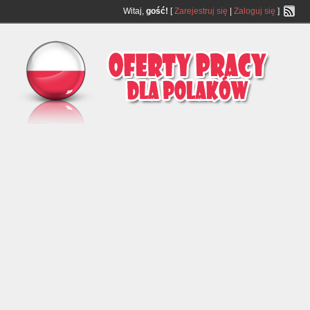
Witaj,
gość!
[
Zarejestruj się
|
Zaloguj się
]