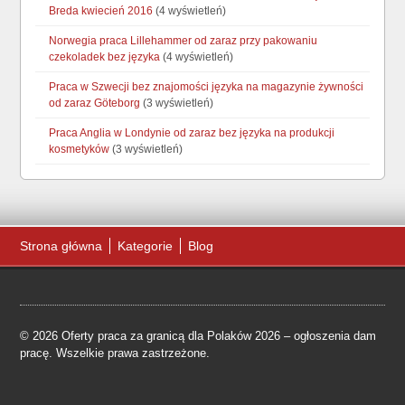
Breda kwiecień 2016
(4 wyświetleń)
Norwegia praca Lillehammer od zaraz przy pakowaniu
czekoladek bez języka
(4 wyświetleń)
Praca w Szwecji bez znajomości języka na magazynie żywności
od zaraz Göteborg
(3 wyświetleń)
Praca Anglia w Londynie od zaraz bez języka na produkcji
kosmetyków
(3 wyświetleń)
Strona główna
Kategorie
Blog
© 2026 Oferty praca za granicą dla Polaków 2026 – ogłoszenia dam
pracę. Wszelkie prawa zastrzeżone.