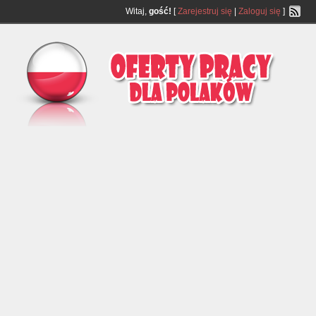
Witaj,
gość!
[
Zarejestruj się
|
Zaloguj się
]