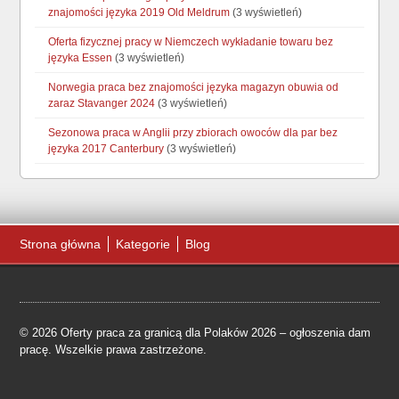
znajomości języka 2019 Old Meldrum
(3 wyświetleń)
Oferta fizycznej pracy w Niemczech wykładanie towaru bez
języka Essen
(3 wyświetleń)
Norwegia praca bez znajomości języka magazyn obuwia od
zaraz Stavanger 2024
(3 wyświetleń)
Sezonowa praca w Anglii przy zbiorach owoców dla par bez
języka 2017 Canterbury
(3 wyświetleń)
Strona główna
Kategorie
Blog
© 2026 Oferty praca za granicą dla Polaków 2026 – ogłoszenia dam
pracę. Wszelkie prawa zastrzeżone.