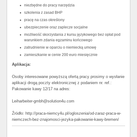
niezbędne do pracy narzędzia
szkolenia z zasad BHP
pracę na czas określony
ubezpieczenie oraz zaplecze socjalne
możliwość skorzystania z kursu językowego bez opłat pod
warunkiem zdania egzaminu końcowego
zatrudnienie w oparciu o niemiecką umowę
zamieszkanie w cenie 200 euro miesięcznie
Aplikacja:
Osoby interesowane powyższą ofertą pracy prosimy o wysłanie
aplikacji drogą poczty elektronicznej z podaniem nr. ref.:
Pakowanie kawy 12/17 na adres:
Leiharbeiter-gmbh@solution4u.com
Źródło: http://praca-niemcy4u.pl/ogloszenia/od-zaraz-praca-w-
niemczech-bez-znajomosci-jezyka-pakowanie-kawy-bremen/