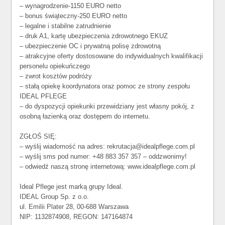
– wynagrodzenie-1150 EURO netto
– bonus świąteczny-250 EURO netto
– legalne i stabilne zatrudnienie
– druk A1, kartę ubezpieczenia zdrowotnego EKUZ
– ubezpieczenie OC i prywatną polisę zdrowotną
– atrakcyjne oferty dostosowane do indywidualnych kwalifikacji
personelu opiekuńczego
– zwrot kosztów podróży
– stałą opiekę koordynatora oraz pomoc ze strony zespołu
IDEAL PFLEGE
– do dyspozycji opiekunki przewidziany jest własny pokój, z
osobną łazienką oraz dostępem do internetu.
ZGŁOŚ SIĘ:
– wyślij wiadomość na adres: rekrutacja@idealpflege.com.pl
– wyślij sms pod numer: +48 883 357 357 – oddzwonimy!
– odwiedź naszą stronę internetową: www.idealpflege.com.pl
Ideal Pflege jest marką grupy Ideal.
IDEAL Group Sp. z o.o.
ul. Emilii Plater 28, 00-688 Warszawa
NIP: 1132874908, REGON: 147164874