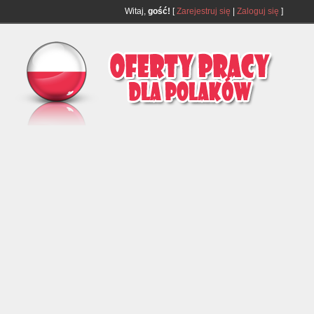
Witaj,
gość!
[
Zarejestruj się
|
Zaloguj się
]