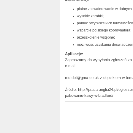
płatne zakwaterowanie w dobrych 
wysokie zarobki;
pomoc przy wszelkich formalności
wsparcie polskiego koordynatora;
przeszkolenie wstępne;
możliwość uzyskania doświadczen
Aplikacje:
Zapraszamy do wysyłania zgłoszeń za p
e-mail:
red.dot@gmx.co.uk z dopiskiem w tema
Źródło: http://praca-anglia24.pl/oglosz
pakowaniu-kawy-w-bradford/