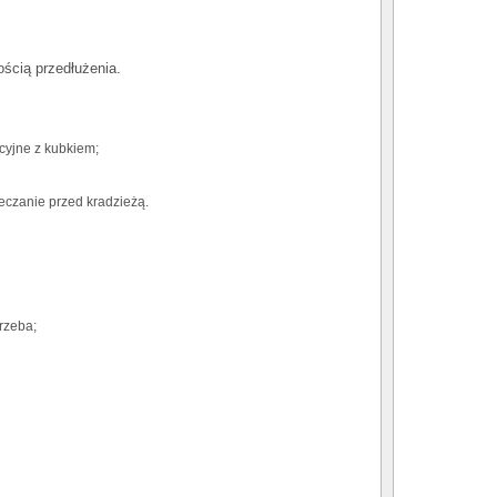
ścią przedłużenia.
yjne z kubkiem;
eczanie przed kradzieżą.
trzeba;