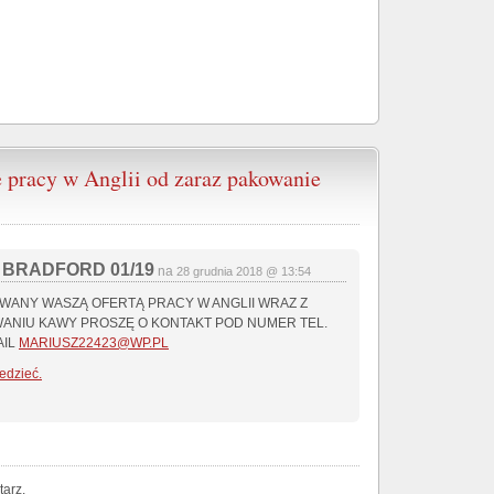
 pracy w Anglii od zaraz pakowanie
y BRADFORD 01/19
na
28 grudnia 2018 @ 13:54
WANY WASZĄ OFERTĄ PRACY W ANGLII WRAZ Z
ANIU KAWY PROSZĘ O KONTAKT POD NUMER TEL.
AIL
MARIUSZ22423@WP.PL
edzieć.
arz.