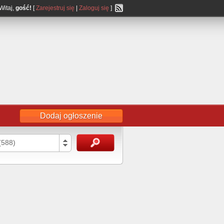
Witaj,
gość!
[
Zarejestruj się
|
Zaloguj się
]
Dodaj ogłoszenie
(588)