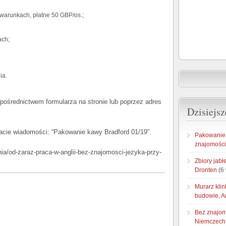
warunkach, płatne 50 GBP/os.;
ach;
ia.
ośrednictwem formularza na stronie lub poprzez adres
Dzisiejsz
cie wiadomości: “Pakowanie kawy Bradford 01/19”.
Pakowanie 
znajomości
enia/od-zaraz-praca-w-anglii-bez-znajomosci-jezyka-przy-
Zbiory jab
Dronten
(6 
Murarz klin
budowie, A
Bez znajom
Niemczech 