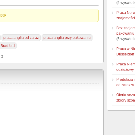
(5 wyświetl
Praca Norw
6B8F
znajomości
Bez znajom
pakowaniu 
praca anglia od zaraz
praca anglia przy pakowaniu
(5 wyświetl
 Bradford
Praca w Ni
Düsseldorf
: 2
Praca Niem
odzieżowy 
Produkcja 
od zaraz w
Oferta sez
zbiory szp