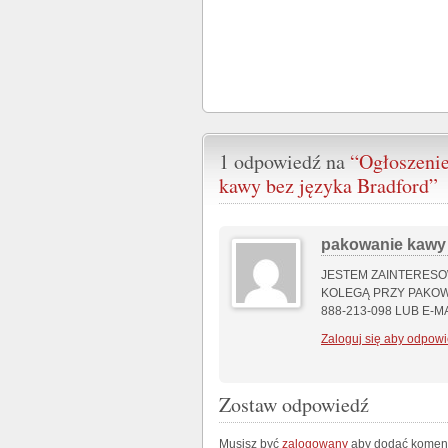
1 odpowiedź na
“Ogłoszenie
kawy bez języka Bradford”
pakowanie kaw
JESTEM ZAINTERESO
KOLEGĄ PRZY PAKOW
888-213-098 LUB E-M
Zaloguj się aby odpowi
Zostaw odpowiedź
Musisz być
zalogowany
aby dodać koment