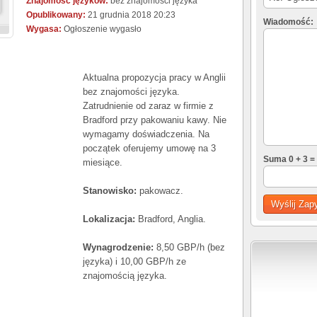
Znajomość języków:
bez znajomości języka
Opublikowany:
21 grudnia 2018 20:23
Wiadomość:
Wygasa:
Ogłoszenie wygasło
Aktualna propozycja pracy w Anglii
bez znajomości języka.
Zatrudnienie od zaraz w firmie z
Bradford przy pakowaniu kawy. Nie
wymagamy doświadczenia. Na
początek oferujemy umowę na 3
Suma 0 + 3 =
miesiące.
Stanowisko:
pakowacz.
Lokalizacja:
Bradford, Anglia.
Wynagrodzenie:
8,50 GBP/h (bez
języka) i 10,00 GBP/h ze
znajomością języka.