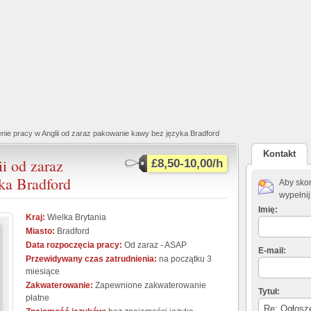
nie pracy w Anglii od zaraz pakowanie kawy bez języka Bradford
Kontakt
i od zaraz
£8,50-10,00/h
ka Bradford
Aby skon
wypełnij
Imię:
Kraj:
Wielka Brytania
Miasto:
Bradford
Data rozpoczęcia pracy:
Od zaraz - ASAP
E-mail:
Przewidywany czas zatrudnienia:
na początku 3
miesiące
Zakwaterowanie:
Zapewnione zakwaterowanie
Tytuł:
płatne