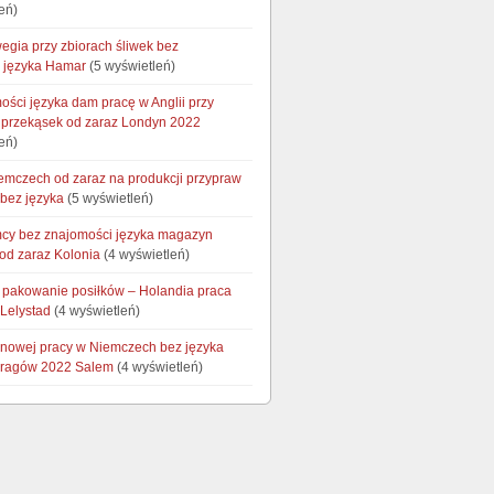
eń)
egia przy zbiorach śliwek bez
 języka Hamar
(5 wyświetleń)
ości języka dam pracę w Anglii przy
przekąsek od zaraz Londyn 2022
eń)
emczech od zaraz na produkcji przypraw
 bez języka
(5 wyświetleń)
cy bez znajomości języka magazyn
od zaraz Kolonia
(4 wyświetleń)
i pakowanie posiłków – Holandia praca
 Lelystad
(4 wyświetleń)
onowej pracy w Niemczech bez języka
aragów 2022 Salem
(4 wyświetleń)