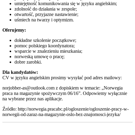
umiejętność komunikowania się w języku angielskim;
zdolność do działania w zespole;
otwartość, przyjazne nastawienie;
uśmiech na twarzy i optymizm.
Oferujemy:
dokładne szkolenie początkowe;
pomoc polskiego koordynatora;
wsparcie w znalezieniu mieszkania;
norweską umowę o pracę;
dobre zarobki.
Dla kandydatów:
CV w języku angielskim prosimy wysyłać pod adres mailowy:
norjobber-as@outlook.com z dopiskiem w temacie: „Norwegia
praca na magazynie spożywczym 06/16”. Odpowiemy wyłącznie
na wybrane przez nas aplikacje.
Źródło: http://norwegia.pracabc.pl/ogloszenie/ogloszenie-pracy-w-
norwegii-od-zaraz-na-magazynie-oslo-bez-znajomosci-jezyka/