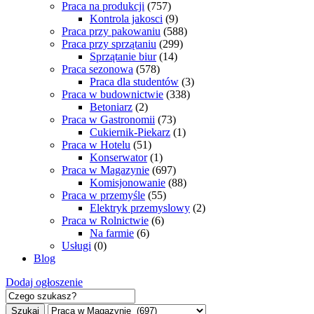
Praca na produkcji
(757)
Kontrola jakosci
(9)
Praca przy pakowaniu
(588)
Praca przy sprzątaniu
(299)
Sprzątanie biur
(14)
Praca sezonowa
(578)
Praca dla studentów
(3)
Praca w budownictwie
(338)
Betoniarz
(2)
Praca w Gastronomii
(73)
Cukiernik-Piekarz
(1)
Praca w Hotelu
(51)
Konserwator
(1)
Praca w Magazynie
(697)
Komisjonowanie
(88)
Praca w przemyśle
(55)
Elektryk przemyslowy
(2)
Praca w Rolnictwie
(6)
Na farmie
(6)
Usługi
(0)
Blog
Dodaj ogłoszenie
Szukaj