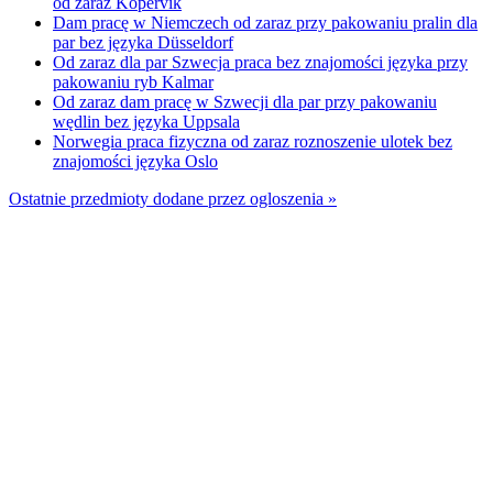
od zaraz Kopervik
Dam pracę w Niemczech od zaraz przy pakowaniu pralin dla
par bez języka Düsseldorf
Od zaraz dla par Szwecja praca bez znajomości języka przy
pakowaniu ryb Kalmar
Od zaraz dam pracę w Szwecji dla par przy pakowaniu
wędlin bez języka Uppsala
Norwegia praca fizyczna od zaraz roznoszenie ulotek bez
znajomości języka Oslo
Ostatnie przedmioty dodane przez ogloszenia »