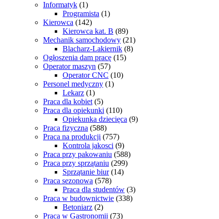
Informatyk
(1)
Programista
(1)
Kierowca
(142)
Kierowca kat. B
(89)
Mechanik samochodowy
(21)
Blacharz-Lakiernik
(8)
Ogłoszenia dam pracę
(15)
Operator maszyn
(57)
Operator CNC
(10)
Personel medyczny
(1)
Lekarz
(1)
Praca dla kobiet
(5)
Praca dla opiekunki
(110)
Opiekunka dziecięca
(9)
Praca fizyczna
(588)
Praca na produkcji
(757)
Kontrola jakosci
(9)
Praca przy pakowaniu
(588)
Praca przy sprzątaniu
(299)
Sprzątanie biur
(14)
Praca sezonowa
(578)
Praca dla studentów
(3)
Praca w budownictwie
(338)
Betoniarz
(2)
Praca w Gastronomii
(73)