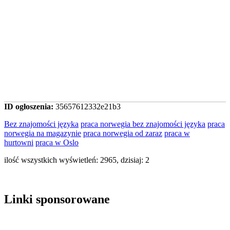
ID ogłoszenia:
35657612332e21b3
Bez znajomości języka
praca norwegia bez znajomości języka
praca
norwegia na magazynie
praca norwegia od zaraz
praca w
hurtowni
praca w Oslo
ilość wszystkich wyświetleń: 2965, dzisiaj: 2
Linki sponsorowane