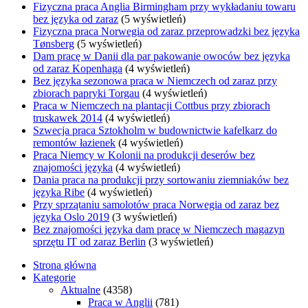
Fizyczna praca Anglia Birmingham przy wykładaniu towaru
bez języka od zaraz
(5 wyświetleń)
Fizyczna praca Norwegia od zaraz przeprowadzki bez języka
Tønsberg
(5 wyświetleń)
Dam pracę w Danii dla par pakowanie owoców bez języka
od zaraz Kopenhaga
(4 wyświetleń)
Bez języka sezonowa praca w Niemczech od zaraz przy
zbiorach papryki Torgau
(4 wyświetleń)
Praca w Niemczech na plantacji Cottbus przy zbiorach
truskawek 2014
(4 wyświetleń)
Szwecja praca Sztokholm w budownictwie kafelkarz do
remontów łazienek
(4 wyświetleń)
Praca Niemcy w Kolonii na produkcji deserów bez
znajomości języka
(4 wyświetleń)
Dania praca na produkcji przy sortowaniu ziemniaków bez
języka Ribe
(4 wyświetleń)
Przy sprzątaniu samolotów praca Norwegia od zaraz bez
języka Oslo 2019
(3 wyświetleń)
Bez znajomości języka dam pracę w Niemczech magazyn
sprzętu IT od zaraz Berlin
(3 wyświetleń)
Strona główna
Kategorie
Aktualne
(4358)
Praca w Anglii
(781)