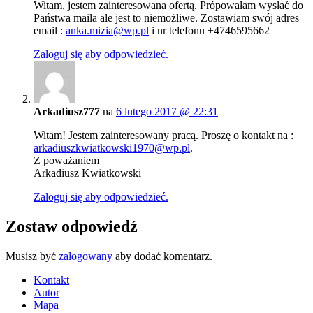
Witam, jestem zainteresowana ofertą. Própowałam wysłać do
Państwa maila ale jest to niemożliwe. Zostawiam swój adres
email :
anka.mizia@wp.pl
i nr telefonu +4746595662
Zaloguj się aby odpowiedzieć.
Arkadiusz777
na
6 lutego 2017 @ 22:31
Witam! Jestem zainteresowany pracą. Proszę o kontakt na :
arkadiuszkwiatkowski1970@wp.pl
.
Z poważaniem
Arkadiusz Kwiatkowski
Zaloguj się aby odpowiedzieć.
Zostaw odpowiedź
Musisz być
zalogowany
aby dodać komentarz.
Kontakt
Autor
Mapa