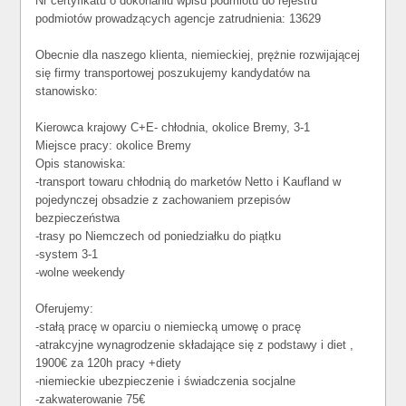
Nr certyfikatu o dokonaniu wpisu podmiotu do rejestru
podmiotów prowadzących agencje zatrudnienia: 13629
Obecnie dla naszego klienta, niemieckiej, prężnie rozwijającej
się firmy transportowej poszukujemy kandydatów na
stanowisko:
Kierowca krajowy C+E- chłodnia, okolice Bremy, 3-1
Miejsce pracy: okolice Bremy
Opis stanowiska:
-transport towaru chłodnią do marketów Netto i Kaufland w
pojedynczej obsadzie z zachowaniem przepisów
bezpieczeństwa
-trasy po Niemczech od poniedziałku do piątku
-system 3-1
-wolne weekendy
Oferujemy:
-stałą pracę w oparciu o niemiecką umowę o pracę
-atrakcyjne wynagrodzenie składające się z podstawy i diet ,
1900€ za 120h pracy +diety
-niemieckie ubezpieczenie i świadczenia socjalne
-zakwaterowanie 75€