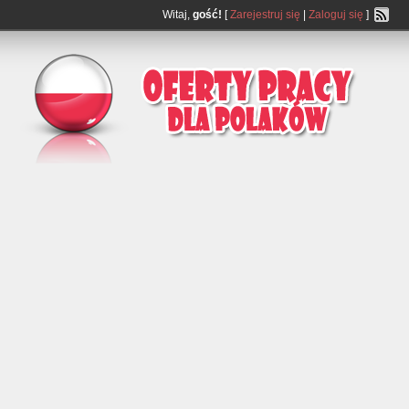
Witaj,
gość!
[
Zarejestruj się
|
Zaloguj się
]