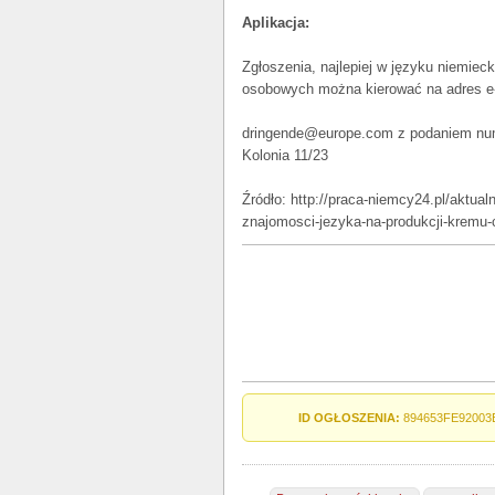
Aplikacja:
Zgłoszenia, najlepiej w języku niemiec
osobowych można kierować na adres e-
dringende@europe.com z podaniem num
Kolonia 11/23
Źródło: http://praca-niemcy24.pl/aktual
znajomosci-jezyka-na-produkcji-kremu
ID OGŁOSZENIA:
894653FE92003