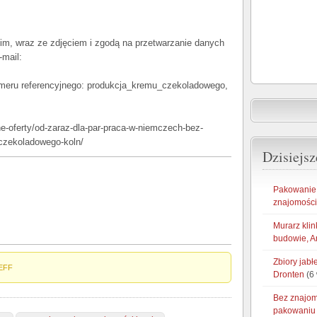
kim, wraz ze zdjęciem i zgodą na przetwarzanie danych
mail:
eru referencyjnego: produkcja_kremu_czekoladowego,
ne-oferty/od-zaraz-dla-par-praca-w-niemczech-bez-
-czekoladowego-koln/
Dzisiejsz
Pakowanie 
znajomości
Murarz klin
budowie, A
Zbiory jab
EFF
Dronten
(6 
Bez znajom
pakowaniu 