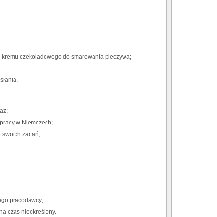
i kremu czekoladowego do smarowania pieczywa;
słania.
az;
 pracy w Niemczech;
 swoich zadań;
nego pracodawcy;
na czas nieokreślony.