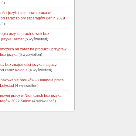
eń)
ości języka sezonowa praca w
od zaraz zbiory szparagów Berlin 2019
eń)
egia przy zbiorach śliwek bez
 języka Hamar
(5 wyświetleń)
emczech od zaraz na produkcji przypraw
 bez języka
(5 wyświetleń)
cy bez znajomości języka magazyn
od zaraz Kolonia
(4 wyświetleń)
i pakowanie posiłków – Holandia praca
 Lelystad
(4 wyświetleń)
onowej pracy w Niemczech bez języka
aragów 2022 Salem
(4 wyświetleń)