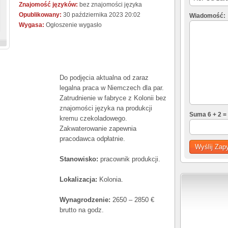
Znajomość języków:
bez znajomości języka
Opublikowany:
30 października 2023 20:02
Wiadomość:
Wygasa:
Ogłoszenie wygasło
Do podjęcia aktualna od zaraz
legalna praca w Niemczech dla par.
Zatrudnienie w fabryce z Kolonii bez
znajomości języka na produkcji
Suma 6 + 2 =
kremu czekoladowego.
Zakwaterowanie zapewnia
pracodawca odpłatnie.
Stanowisko:
pracownik produkcji.
Lokalizacja:
Kolonia.
Wynagrodzenie:
2650 – 2850 €
brutto na godz.