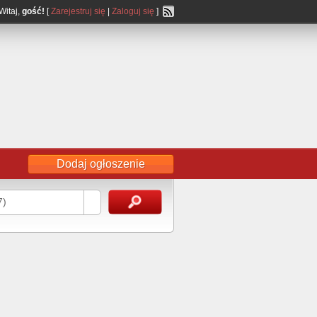
Witaj,
gość!
[
Zarejestruj się
|
Zaloguj się
]
Dodaj ogłoszenie
7)