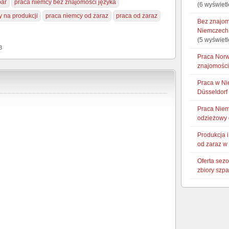
par
praca niemcy bez znajomości języka
(6 wyświetl
 na produkcji
praca niemcy od zaraz
praca od zaraz
Bez znajom
Niemczech 
(5 wyświetl
3
Praca Norw
znajomości
Praca w Ni
Düsseldorf
Praca Niem
odzieżowy 
Produkcja 
od zaraz w
Oferta sez
zbiory szp