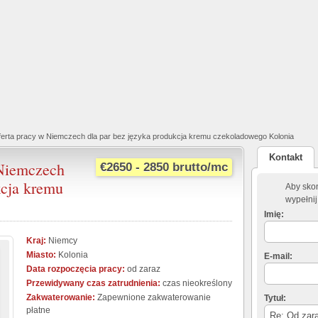
erta pracy w Niemczech dla par bez języka produkcja kremu czekoladowego Kolonia
Kontakt
 Niemczech
€2650 - 2850 brutto/mc
kcja kremu
Aby skon
wypełnij
Imię:
Kraj:
Niemcy
Miasto:
Kolonia
E-mail:
Data rozpoczęcia pracy:
od zaraz
Przewidywany czas zatrudnienia:
czas nieokreślony
Zakwaterowanie:
Zapewnione zakwaterowanie
Tytuł:
płatne