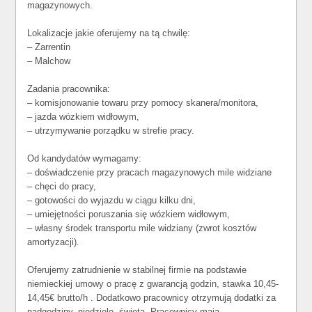
magazynowych.
Lokalizacje jakie oferujemy na tą chwilę:
– Zarrentin
– Malchow
Zadania pracownika:
– komisjonowanie towaru przy pomocy skanera/monitora,
– jazda wózkiem widłowym,
– utrzymywanie porządku w strefie pracy.
Od kandydatów wymagamy:
– doświadczenie przy pracach magazynowych mile widziane
– chęci do pracy,
– gotowości do wyjazdu w ciągu kilku dni,
– umiejętności poruszania się wózkiem widłowym,
– własny środek transportu mile widziany (zwrot kosztów
amortyzacji).
Oferujemy zatrudnienie w stabilnej firmie na podstawie
niemieckiej umowy o pracę z gwarancją godzin, stawka 10,45-
14,45€ brutto/h . Dodatkowo pracownicy otrzymują dodatki za
nadgodziny, niedziele, święta. Pracownicy mają