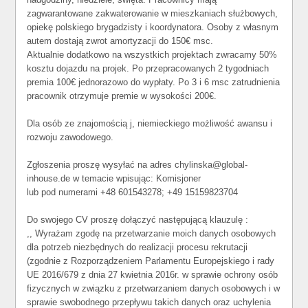
zagwarantowane zakwaterowanie w mieszkaniach służbowych,
opiekę polskiego brygadzisty i koordynatora. Osoby z własnym
autem dostają zwrot amortyzacji do 150€ msc.
Aktualnie dodatkowo na wszystkich projektach zwracamy 50%
kosztu dojazdu na projek. Po przepracowanych 2 tygodniach
premia 100€ jednorazowo do wypłaty. Po 3 i 6 msc zatrudnienia
pracownik otrzymuje premie w wysokości 200€.
Dla osób ze znajomością j, niemieckiego możliwość awansu i
rozwoju zawodowego.
Zgłoszenia proszę wysyłać na adres chylinska@global-
inhouse.de w temacie wpisując: Komisjoner
lub pod numerami +48 601543278; +49 15159823704
Do swojego CV proszę dołączyć następującą klauzulę :
,, Wyrażam zgodę na przetwarzanie moich danych osobowych
dla potrzeb niezbędnych do realizacji procesu rekrutacji
(zgodnie z Rozporządzeniem Parlamentu Europejskiego i rady
UE 2016/679 z dnia 27 kwietnia 2016r. w sprawie ochrony osób
fizycznych w związku z przetwarzaniem danych osobowych i w
sprawie swobodnego przepływu takich danych oraz uchylenia