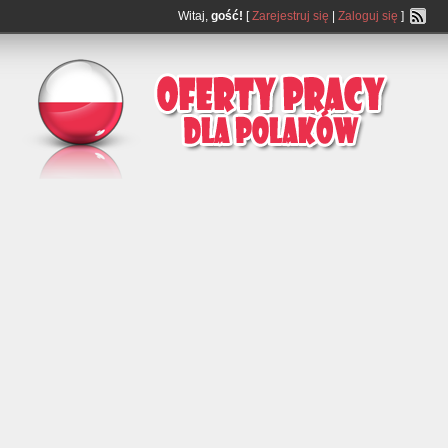
Witaj,
gość!
[
Zarejestruj się
|
Zaloguj się
]