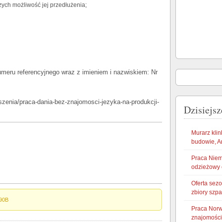
zych możliwość jej przedłużenia;
ru referencyjnego wraz z imieniem i nazwiskiem: Nr
oszenia/praca-dania-bez-znajomosci-jezyka-na-produkcji-
Dzisiejsz
Murarz klin
budowie, A
Praca Niem
odzieżowy 
Oferta sez
zbiory szp
90B
Praca Norw
znajomości