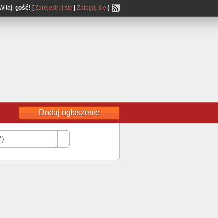
Witaj,
gość!
[
Zarejestruj się
|
Zaloguj się
]
Dodaj ogłoszenie
7)