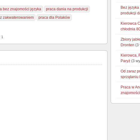
Bez języka 
a bez znajomości języka
praca dania na produkcji
produkcji 
 z zakwaterowaniem
praca dla Polaków
Kierowca CE
chłodnia 8
: 1
Zbiory jab
Dronten
(3 
Kierowca, 
Paryż
(3 wy
Od zaraz p
sprzątaniu 
Praca w An
znajomości