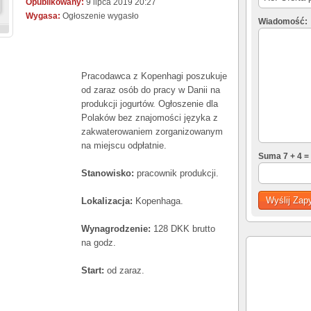
Opublikowany:
9 lipca 2019 20:27
Wygasa:
Ogłoszenie wygasło
Wiadomość:
Pracodawca z Kopenhagi poszukuje
od zaraz osób do pracy w Danii na
produkcji jogurtów. Ogłoszenie dla
Polaków bez znajomości języka z
zakwaterowaniem zorganizowanym
na miejscu odpłatnie.
Suma 7 + 4 =
Stanowisko:
pracownik produkcji.
Lokalizacja:
Kopenhaga.
Wynagrodzenie:
128 DKK brutto
na godz.
Start:
od zaraz.