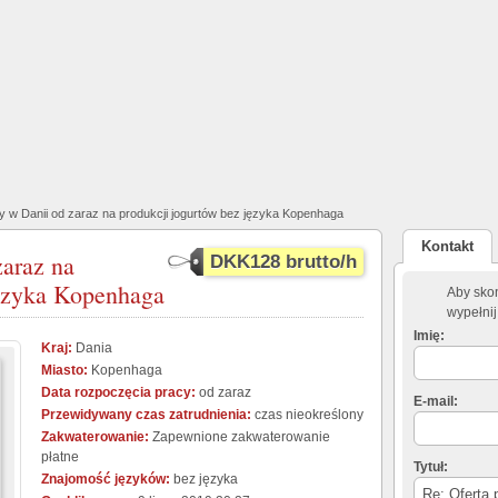
y w Danii od zaraz na produkcji jogurtów bez języka Kopenhaga
Kontakt
zaraz na
DKK128 brutto/h
języka Kopenhaga
Aby skon
wypełnij
Imię:
Kraj:
Dania
Miasto:
Kopenhaga
Data rozpoczęcia pracy:
od zaraz
E-mail:
Przewidywany czas zatrudnienia:
czas nieokreślony
Zakwaterowanie:
Zapewnione zakwaterowanie
płatne
Tytuł:
Znajomość języków:
bez języka