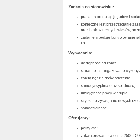
Zadania na stanowisku:
praca na produkcji jogurtów i se
konieczne jest przestrzeganie zasa
oraz brak sztucznych włosów, pazn
zadaniem będzie kontrolowanie ja
itp.
Wymagania:
dostępność od zaraz;
staranne i zaangażowane wykony
zaletą będzie doświadczenie;
samodyscyplina oraz solidność;
umiejętność pracy w grupie;
szybkie przyswajanie nowych rzec
samodzielność.
Oferujemy:
pełny etat;
zakwaterowanie w cenie 2500 DKK