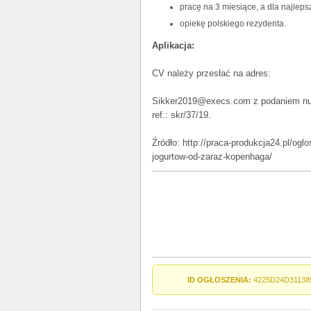
pracę na 3 miesiące, a dla najleps
opiekę polskiego rezydenta.
Aplikacja:
CV należy przesłać na adres:
Sikker2019@execs.com z podaniem nume
ref.: skr/37/19.
Źródło: http://praca-produkcja24.pl/ogl
jogurtow-od-zaraz-kopenhaga/
ID OGŁOSZENIA:
4225D24D31138