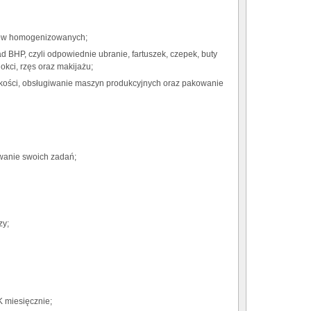
rków homogenizowanych;
d BHP, czyli odpowiednie ubranie, fartuszek, czepek, buty
okci, rzęs oraz makijażu;
kości, obsługiwanie maszyn produkcyjnych oraz pakowanie
wanie swoich zadań;
zy;
 miesięcznie;