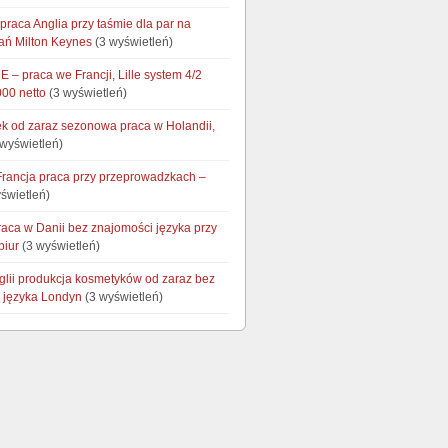
praca Anglia przy taśmie dla par na
dań Milton Keynes
(3 wyświetleń)
 – praca we Francji, Lille system 4/2
000 netto
(3 wyświetleń)
łek od zaraz sezonowa praca w Holandii,
wyświetleń)
Francja praca przy przeprowadzkach –
świetleń)
raca w Danii bez znajomości języka przy
biur
(3 wyświetleń)
glii produkcja kosmetyków od zaraz bez
 języka Londyn
(3 wyświetleń)