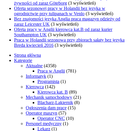
żywności od zaraz Göteborg
(3 wyświetleń)
Oferta sezonowej pracy w Holandii bez języka w
ogrodnictwie przy tulipanach w Venlo
(3 wyświetleń)
Bez znajomości języka Anglia praca magazyn odzieży od
zaraz Leicester UK
(3 wyświetleń)
Oferta pracy w Anglii kierowca kat.B od zaraz kurier
Southampton UK
(3 wyświetleń)
Praca w Holandii sezonowa przy zbiorach sałaty bez języka
Breda kwiecień 2016
(3 wyświetleń)
Strona główna
Kategorie
Aktualne
(4358)
Praca w Anglii
(781)
Informatyk
(1)
Programista
(1)
Kierowca
(142)
Kierowca kat. B
(89)
Mechanik samochodowy
(21)
Blacharz-Lakiernik
(8)
Ogłoszenia dam pracę
(15)
Operator maszyn
(57)
Operator CNC
(10)
Personel medyczny
(1)
Lekarz
(1)