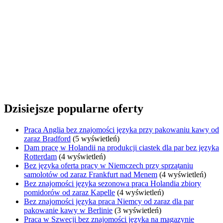
Dzisiejsze popularne oferty
Praca Anglia bez znajomości języka przy pakowaniu kawy od
zaraz Bradford
(5 wyświetleń)
Dam pracę w Holandii na produkcji ciastek dla par bez języka
Rotterdam
(4 wyświetleń)
Bez języka oferta pracy w Niemczech przy sprzątaniu
samolotów od zaraz Frankfurt nad Menem
(4 wyświetleń)
Bez znajomości języka sezonowa praca Holandia zbiory
pomidorów od zaraz Kapelle
(4 wyświetleń)
Bez znajomości języka praca Niemcy od zaraz dla par
pakowanie kawy w Berlinie
(3 wyświetleń)
Praca w Szwecji bez znajomości języka na magazynie