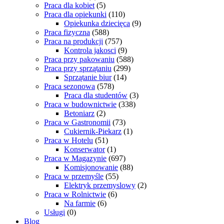
Praca dla kobiet
(5)
Praca dla opiekunki
(110)
Opiekunka dziecięca
(9)
Praca fizyczna
(588)
Praca na produkcji
(757)
Kontrola jakosci
(9)
Praca przy pakowaniu
(588)
Praca przy sprzątaniu
(299)
Sprzątanie biur
(14)
Praca sezonowa
(578)
Praca dla studentów
(3)
Praca w budownictwie
(338)
Betoniarz
(2)
Praca w Gastronomii
(73)
Cukiernik-Piekarz
(1)
Praca w Hotelu
(51)
Konserwator
(1)
Praca w Magazynie
(697)
Komisjonowanie
(88)
Praca w przemyśle
(55)
Elektryk przemyslowy
(2)
Praca w Rolnictwie
(6)
Na farmie
(6)
Usługi
(0)
Blog