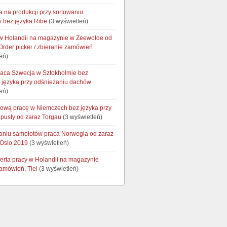
a na produkcji przy sortowaniu
 bez języka Ribe
(3 wyświetleń)
 Holandii na magazynie w Zeewolde od
Order picker / zbieranie zamówień
eń)
raca Szwecja w Sztokholmie bez
 języka przy odśnieżaniu dachów
eń)
wą pracę w Niemczech bez języka przy
apusty od zaraz Torgau
(3 wyświetleń)
taniu samolotów praca Norwegia od zaraz
 Oslo 2019
(3 wyświetleń)
ferta pracy w Holandii na magazynie
zamówień, Tiel
(3 wyświetleń)