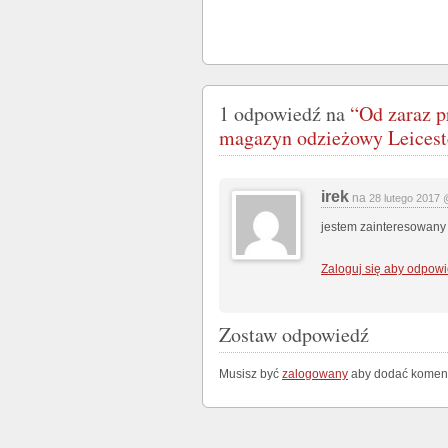
1 odpowiedź na
“Od zaraz p
magazyn odzieżowy Leicest
irek
na
28 lutego 2017 
jestem zainteresowany t
Zaloguj się aby odpowi
Zostaw odpowiedź
Musisz być
zalogowany
aby dodać koment