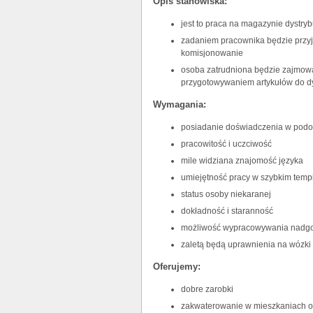
Opis stanowiska:
jest to praca na magazynie dystry
zadaniem pracownika będzie przy
komisjonowanie
osoba zatrudniona będzie zajmowa
przygotowywaniem artykułów do dyst
Wymagania:
posiadanie doświadczenia w podo
pracowitość i uczciwość
mile widziana znajomość języka
umiejętność pracy w szybkim temp
status osoby niekaranej
dokładność i staranność
możliwość wypracowywania nadg
zaletą będą uprawnienia na wózki
Oferujemy:
dobre zarobki
zakwaterowanie w mieszkaniach o