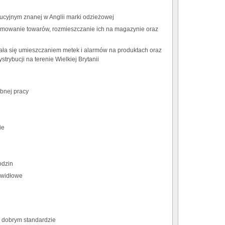
bucyjnym znanej w Anglii marki odzieżowej
jmowanie towarów, rozmieszczanie ich na magazynie oraz
ła się umieszczaniem metek i alarmów na produktach oraz
rybucji na terenie Wielkiej Brytanii
bnej pracy
ie
odzin
 widłowe
 dobrym standardzie