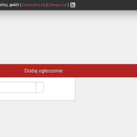
Witaj,
gość!
[
Zarejestruj się
|
Zaloguj się
]
Dodaj ogłoszenie