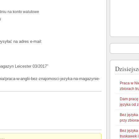
dniu na konto walutowe
i
syłać na adres e-mail:
magazyn Leicester 03/2017″
Dzisiejsz
enia/praca-w-anglii-bez-znajomosci-jezyka-na-magazynie-
Praca w Ni
zbiorach t
Dam pracę 
języka od 
Bez języka
przy zbiora
Bez języka
truskawek 