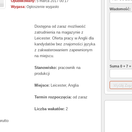
Opublikowany:
5 marca 2017 00:17
Wygasa:
Ogłoszenie wygasło
Wiadomość:
Dostępna od zaraz możliwość
zatrudnienia na magazynie z
Leicester. Oferta pracy w Anglii dla
kandydatów bez znajomości języka
z zakwaterowaniem zapewnionym
na miejscu.
Suma 0 + 7 =
Stanowisko:
pracownik na
produkcji
Miejsce:
Leicester, Anglia
Termin rozpoczęcia:
od zaraz
Liczba wakatów:
2
rutto