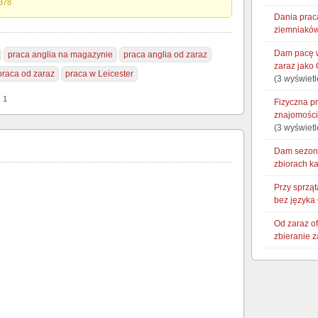
378
Dania prac
ziemniaków
Dam pacę w
praca anglia na magazynie
praca anglia od zaraz
zaraz jako 
praca od zaraz
praca w Leicester
(3 wyświetl
: 1
Fizyczna p
znajomości
(3 wyświetl
Dam sezono
zbiorach k
Przy sprzą
bez języka
Od zaraz o
zbieranie 