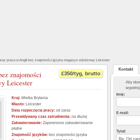
raz praca w Anglii bez znajomości języka magazyn odzieżowy Leicester
Kontakt
bez znajomości
£350/tyg, brutto
y Leicester
Aby skon
wypełnij
Imię:
Kraj:
Wielka Brytania
Miasto:
Leicester
Data rozpoczęcia pracy:
od zaraz
E-mail:
Przewidywany czas zatrudnienia:
na dłużej
Zakwaterowanie:
Zapewnione zakwaterowanie
płatne
Tytuł:
Znajomość języków:
bez znajomości języka