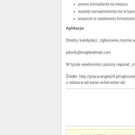
pomoc konsultanta na miejscu
wypłaty wynagrodzenia raz w tygo
wsparcie w załatwianiu formalnośc
Aplikacja:
Drodzy kandydaci, zgłoszenia można wy
jobs4u@englandmail.com
W tytule wiadomości proszę napisać „
Źródło: http://praca-anglia24.pl/oglosz
z-odzieza-od-zaraz-w-leicester-uk/