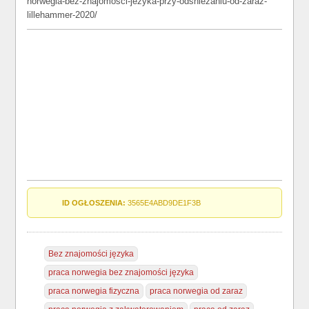
norwegia-bez-znajomosci-jezyka-przy-odsniezaniu-od-zaraz-
lillehammer-2020/
ID OGŁOSZENIA:
3565E4ABD9DE1F3B
Bez znajomości języka
praca norwegia bez znajomości języka
praca norwegia fizyczna
praca norwegia od zaraz