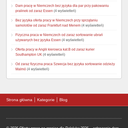
Dam pracę w Niemczech bez języka dla par przy pakowaniu
pralinek od zaraz Essen
(4 wyświetleń)
Bez języka oferta pracy w Niemczech przy sprzątaniu
samolotów od zaraz Frankfurt nad Menem
(4 wyświetleń)
Fizyczna praca w Niemczech od zaraz sortowanie ubrań
używanych bez języka Essen
(4 wyświetleń)
Oferta pracy w Anglii kierowca kat.B od zaraz kurier
Southampton UK
(4 wyświetleń)
Od zaraz fizyczna praca Szwecja bez języka sortowanie odzieży
Malmö
(4 wyświetleń)
Strona główna
Kategorie
Blog