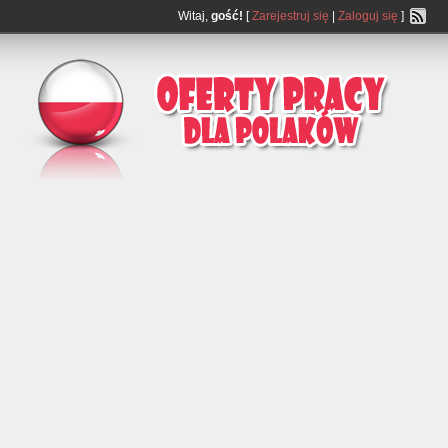
Witaj,
gość!
[
Zarejestruj się
|
Zaloguj się
]