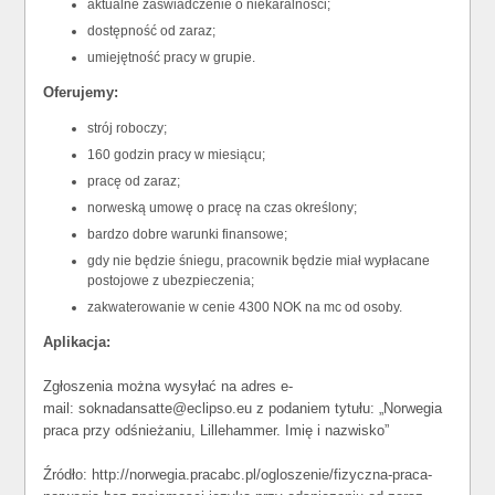
aktualne zaświadczenie o niekaralności;
dostępność od zaraz;
umiejętność pracy w grupie.
Oferujemy:
strój roboczy;
160 godzin pracy w miesiącu;
pracę od zaraz;
norweską umowę o pracę na czas określony;
bardzo dobre warunki finansowe;
gdy nie będzie śniegu, pracownik będzie miał wypłacane
postojowe z ubezpieczenia;
zakwaterowanie w cenie 4300 NOK na mc od osoby.
Aplikacja:
Zgłoszenia można wysyłać na adres e-
mail: soknadansatte@eclipso.eu z podaniem tytułu: „Norwegia
praca przy odśnieżaniu, Lillehammer. Imię i nazwisko”
Źródło: http://norwegia.pracabc.pl/ogloszenie/fizyczna-praca-