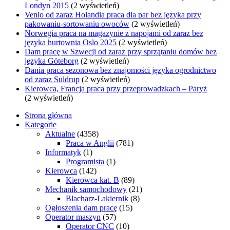
Londyn 2015
(2 wyświetleń)
Venlo od zaraz Holandia praca dla par bez języka przy
pakowaniu-sortowaniu owoców
(2 wyświetleń)
Norwegia praca na magazynie z napojami od zaraz bez
języka hurtownia Oslo 2025
(2 wyświetleń)
Dam pracę w Szwecji od zaraz przy sprzątaniu domów bez
języka Göteborg
(2 wyświetleń)
Dania praca sezonowa bez znajomości języka ogrodnictwo
od zaraz Suldrup
(2 wyświetleń)
Kierowca, Francja praca przy przeprowadzkach – Paryż
(2 wyświetleń)
Strona główna
Kategorie
Aktualne
(4358)
Praca w Anglii
(781)
Informatyk
(1)
Programista
(1)
Kierowca
(142)
Kierowca kat. B
(89)
Mechanik samochodowy
(21)
Blacharz-Lakiernik
(8)
Ogłoszenia dam pracę
(15)
Operator maszyn
(57)
Operator CNC
(10)