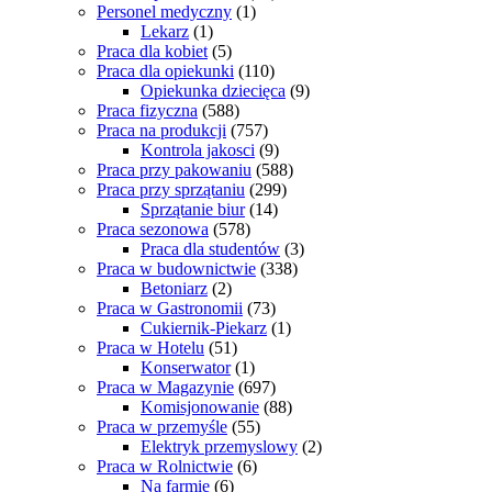
Personel medyczny
(1)
Lekarz
(1)
Praca dla kobiet
(5)
Praca dla opiekunki
(110)
Opiekunka dziecięca
(9)
Praca fizyczna
(588)
Praca na produkcji
(757)
Kontrola jakosci
(9)
Praca przy pakowaniu
(588)
Praca przy sprzątaniu
(299)
Sprzątanie biur
(14)
Praca sezonowa
(578)
Praca dla studentów
(3)
Praca w budownictwie
(338)
Betoniarz
(2)
Praca w Gastronomii
(73)
Cukiernik-Piekarz
(1)
Praca w Hotelu
(51)
Konserwator
(1)
Praca w Magazynie
(697)
Komisjonowanie
(88)
Praca w przemyśle
(55)
Elektryk przemyslowy
(2)
Praca w Rolnictwie
(6)
Na farmie
(6)