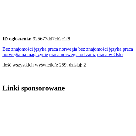
ID ogłoszenia:
925677dd7cb2c1f8
Bez znajomości języka
praca norwegia bez znajomości języka
praca
norwegia na magazynie
praca norwegia od zaraz
praca w Oslo
ilość wszystkich wyświetleń: 259, dzisiaj: 2
Linki sponsorowane