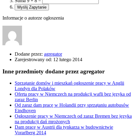
Suma 9 + 8 =
Informacje o autorze ogłoszenia
Dodane przez:
agregator
Zarejestrowany od:
12 lutego 2014
Inne przedmioty dodane przez agregator
Sprzątanie domów i mieszkań ogłoszenie pracy w Anglii
Londyn dla Polaków
Oferta pracy w Niemczech na produkcji wafli bez języka od
zaraz Berlin
Od zaraz dam pracę w Holandii przy sprzątaniu autobusów
Eindhoven
Ogłoszenie pracy w Niemczech od zaraz Bremen bez języka
na produkcji dań mrożonych
Dam pracę w Austrii dla tynkarza w budownictwie
Vorarlberg 2014