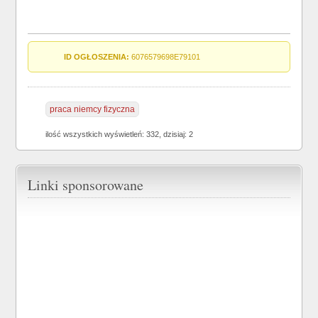
ID OGŁOSZENIA:
6076579698E79101
praca niemcy fizyczna
ilość wszystkich wyświetleń: 332, dzisiaj: 2
Linki sponsorowane