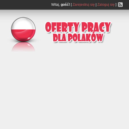
Witaj,
gość!
[
Zarejestruj się
|
Zaloguj się
]