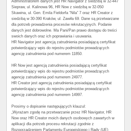
Administratorem danych jest HR Navigator z siedzibą w 32-447
Siepraw, ul. Kalinowa 96, HR Now z siedzibą w 32-050
Skawina, ul. Gen. Emila Fieldorfa “Nila” 7 oraz HR Creator z
siedzibą w 30-390 Kraków, ul. Zawiła 69. Dane są przetwarzane
dla potrzeb prowadzenia procesów rekrutacyjnych. Podanie
danych jest dobrowolne. Ma Pani/Pan prawo dostępu do treści
swoich danych oraz ich poprawiania i usuwania.
HR Navigator jest agencją zatrudnienia posiadającą certyfikat
potwierdzający wpis do rejestru podmiotów prowadzących
agencję zatrudnienia pod numerem 11850.
HR Now jest agencją zatrudnienia posiadającą certyfikat
potwierdzający wpis do rejestru podmiotów prowadzących
agencję zatrudnienia pod numerem 24977.
HR Creator jest agencją zatrudnienia posiadającą certyfikat
potwierdzający wpis do rejestru podmiotów prowadzących
agencję zatrudnienia pod numerem 14997.
Prosimy o dopisanie następujących klauzul:
„Wyrażam zgodę na przetwarzanie przez HR Navigator, HR
Now oraz HR Creator moich danych osobowych zawartych w
aplikacji dla potrzeb procesu rekrutacji zgodnie z
Rozporządzeniem Parlamentu Europejskiego i Rady (UE)