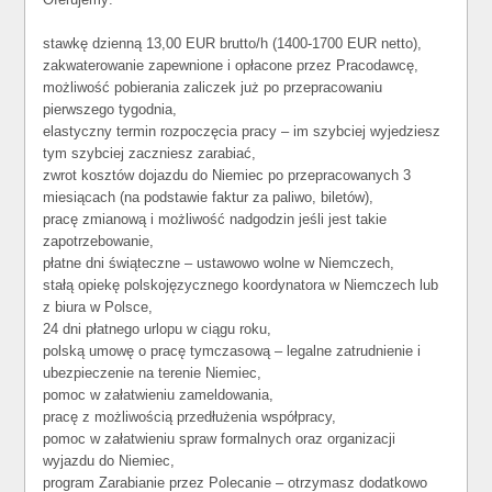
stawkę dzienną 13,00 EUR brutto/h (1400-1700 EUR netto),
zakwaterowanie zapewnione i opłacone przez Pracodawcę,
możliwość pobierania zaliczek już po przepracowaniu
pierwszego tygodnia,
elastyczny termin rozpoczęcia pracy – im szybciej wyjedziesz
tym szybciej zaczniesz zarabiać,
zwrot kosztów dojazdu do Niemiec po przepracowanych 3
miesiącach (na podstawie faktur za paliwo, biletów),
pracę zmianową i możliwość nadgodzin jeśli jest takie
zapotrzebowanie,
płatne dni świąteczne – ustawowo wolne w Niemczech,
stałą opiekę polskojęzycznego koordynatora w Niemczech lub
z biura w Polsce,
24 dni płatnego urlopu w ciągu roku,
polską umowę o pracę tymczasową – legalne zatrudnienie i
ubezpieczenie na terenie Niemiec,
pomoc w załatwieniu zameldowania,
pracę z możliwością przedłużenia współpracy,
pomoc w załatwieniu spraw formalnych oraz organizacji
wyjazdu do Niemiec,
program Zarabianie przez Polecanie – otrzymasz dodatkowo