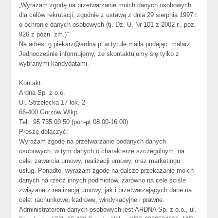
„Wyrażam zgodę na przetwarzanie moich danych osobowych
dla celów rekrutacji, zgodnie z ustawą z dnia 29 sierpnia 1997 r.
o ochronie danych osobowych (tj. Dz. U. Nr 101 z 2002 r., poz.
926 z późn. zm.)”
Na adres: g.piekarz@ardna.pl w tytule maila podając :malarz
Jednocześnie informujemy, że skontaktujemy się tylko z
wybranymi kandydatami.
Kontakt:
Ardna Sp. z o.o.
Ul. Strzelecka 17 lok. 2
66-400 Gorzów Wlkp.
Tel.: 95 735 00 50 (pon-pt 08:00-16:00)
Proszę dołączyć:
Wyrażam zgodę na przetwarzanie podanych danych
osobowych, w tym danych o charakterze szczególnym, na
cele: zawarcia umowy, realizacji umowy, oraz marketingu
usług. Ponadto, wyrażam zgodę na dalsze przekazanie moich
danych na rzecz innych podmiotów, zarówno na cele ściśle
związane z realizacją umowy, jak i przetwarzających dane na
cele: rachunkowe, kadrowe, windykacyjne i prawne.
Administratorem danych osobowych jest ARDNA Sp. z o.o., ul.