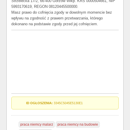
Strzelecka 17/2, 66-400 Gorzów Wlkp. KRS 0000504661, NIP
5993170619, REGON 08120445500000.
Masz prawo do cofnięcia zgody w dowolnym momencie bez
wpływu na zgodność z prawem przetwarzania, którego
dokonano na podstawie zgody przed jej cofnięciem.
ID OGŁOSZENIA:
3345C5045E5130E1
praca niemcy malarz
praca niemcy na budowie