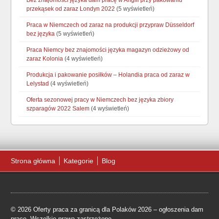
Bez znajomości języka dam pracę w Anglii przy pakowaniu
przekąsek od zaraz Londyn 2022
(5 wyświetleń)
Praca w Niemczech od zaraz na produkcji przypraw Düsseldorf
bez języka
(5 wyświetleń)
Praca Niemcy bez znajomości języka magazyn odzieżowy od
zaraz Kolonia
(4 wyświetleń)
Produkcja i pakowanie posiłków – Holandia praca od zaraz w
Lelystad
(4 wyświetleń)
Oferta sezonowej pracy w Niemczech bez języka zbiory
szparagów 2022 Salem
(4 wyświetleń)
Strona główna
Kategorie
Blog
© 2026 Oferty praca za granicą dla Polaków 2026 – ogłoszenia dam
pracę. Wszelkie prawa zastrzeżone.