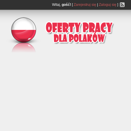
Witaj,
gość!
[
Zarejestruj się
|
Zaloguj się
]