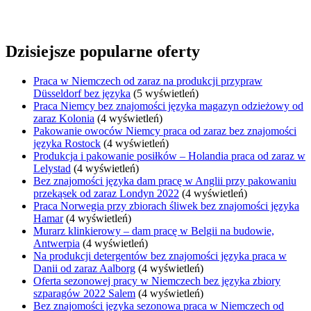
Dzisiejsze popularne oferty
Praca w Niemczech od zaraz na produkcji przypraw
Düsseldorf bez języka
(5 wyświetleń)
Praca Niemcy bez znajomości języka magazyn odzieżowy od
zaraz Kolonia
(4 wyświetleń)
Pakowanie owoców Niemcy praca od zaraz bez znajomości
języka Rostock
(4 wyświetleń)
Produkcja i pakowanie posiłków – Holandia praca od zaraz w
Lelystad
(4 wyświetleń)
Bez znajomości języka dam pracę w Anglii przy pakowaniu
przekąsek od zaraz Londyn 2022
(4 wyświetleń)
Praca Norwegia przy zbiorach śliwek bez znajomości języka
Hamar
(4 wyświetleń)
Murarz klinkierowy – dam pracę w Belgii na budowie,
Antwerpia
(4 wyświetleń)
Na produkcji detergentów bez znajomości języka praca w
Danii od zaraz Aalborg
(4 wyświetleń)
Oferta sezonowej pracy w Niemczech bez języka zbiory
szparagów 2022 Salem
(4 wyświetleń)
Bez znajomości języka sezonowa praca w Niemczech od