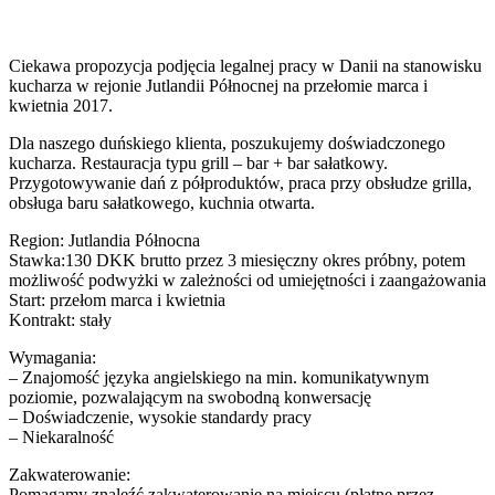
Ciekawa propozycja podjęcia legalnej pracy w Danii na stanowisku
kucharza w rejonie Jutlandii Północnej na przełomie marca i
kwietnia 2017.
Dla naszego duńskiego klienta, poszukujemy doświadczonego
kucharza. Restauracja typu grill – bar + bar sałatkowy.
Przygotowywanie dań z półproduktów, praca przy obsłudze grilla,
obsługa baru sałatkowego, kuchnia otwarta.
Region: Jutlandia Północna
Stawka:130 DKK brutto przez 3 miesięczny okres próbny, potem
możliwość podwyżki w zależności od umiejętności i zaangażowania
Start: przełom marca i kwietnia
Kontrakt: stały
Wymagania:
– Znajomość języka angielskiego na min. komunikatywnym
poziomie, pozwalającym na swobodną konwersację
– Doświadczenie, wysokie standardy pracy
– Niekaralność
Zakwaterowanie:
Pomagamy znaleźć zakwaterowanie na miejscu (płatne przez