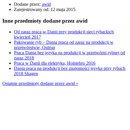
Dodane przez:
awid
Zarejestrowany od:
12 maja 2015
Inne przedmioty dodane przez awid
Od zaraz praca w Danii przy produkcji sieci rybackich
kwiecień 2017
Pakowanie ryb – Dania praca od zaraz na produkcji w
przetwórstwie, Outrup
Praca Dania bez języka na produkcji w przetwórni rybnej od
zaraz 2018
Praca w Danii dla elektryka, Holstebro 2016
Dania praca na produkcji bez znajomości języka przy rybach
2018 Skagen
Ostatnie przedmioty dodane przez awid »