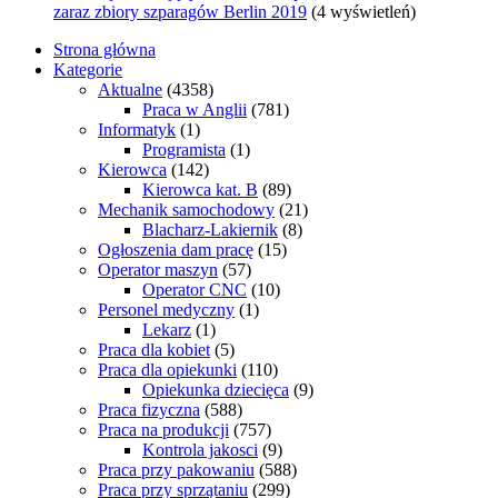
zaraz zbiory szparagów Berlin 2019
(4 wyświetleń)
Strona główna
Kategorie
Aktualne
(4358)
Praca w Anglii
(781)
Informatyk
(1)
Programista
(1)
Kierowca
(142)
Kierowca kat. B
(89)
Mechanik samochodowy
(21)
Blacharz-Lakiernik
(8)
Ogłoszenia dam pracę
(15)
Operator maszyn
(57)
Operator CNC
(10)
Personel medyczny
(1)
Lekarz
(1)
Praca dla kobiet
(5)
Praca dla opiekunki
(110)
Opiekunka dziecięca
(9)
Praca fizyczna
(588)
Praca na produkcji
(757)
Kontrola jakosci
(9)
Praca przy pakowaniu
(588)
Praca przy sprzątaniu
(299)