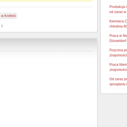
Produkcja 
od zaraz w
 w Krefeld
Kierowca CE
: 1
chłodnia 8
Praca w Ni
Düsseldorf
Fizyczna p
znajomości
Praca Niem
znajomości
Od zaraz p
sprzątaniu 