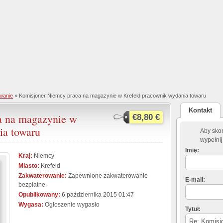
wanie
» Komisjoner Niemcy praca na magazynie w Krefeld pracownik wydania towaru
Kontakt
a na magazynie w
€8,80 €
ia towaru
Aby skon
wypełnij
Imię:
Kraj:
Niemcy
Miasto:
Krefeld
Zakwaterowanie:
Zapewnione zakwaterowanie
E-mail:
bezpłatne
Opublikowany:
6 października 2015 01:47
Wygasa:
Ogłoszenie wygasło
Tytuł: