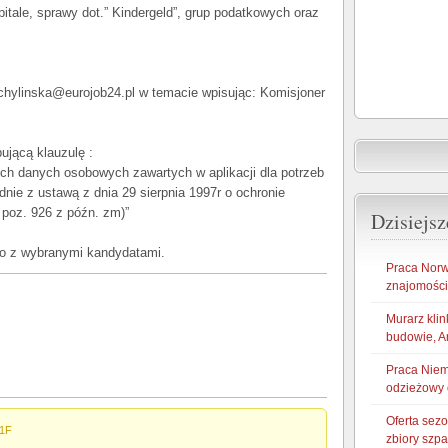
itale, sprawy dot.” Kindergeld”, grup podatkowych oraz
chylinska@eurojob24.pl w temacie wpisując: Komisjoner
ującą klauzulę :
ch danych osobowych zawartych w aplikacji dla potrzeb
odnie z ustawą z dnia 29 sierpnia 1997r o ochronie
poz. 926 z późn. zm)”
Dzisiejsz
ko z wybranymi kandydatami.
Praca Norw
znajomości
Murarz klin
budowie, A
Praca Niem
odzieżowy 
Oferta sez
1F
zbiory szp