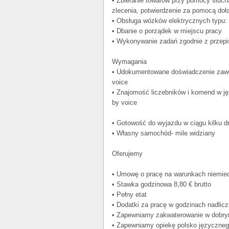
• Zbieranie towarów przy pomocy słucha
zlecenia, potwierdzenie za pomocą do
• Obsługa wózków elektrycznych typu: 
• Dbanie o porządek w miejscu pracy
• Wykonywanie zadań zgodnie z przep
Wymagania
• Udokumentowane doświadczenie zawo
voice
• Znajomość liczebników i komend w j
by voice
• Gotowość do wyjazdu w ciągu kilku d
• Własny samochód- mile widziany
Oferujemy
• Umowę o pracę na warunkach niemie
• Stawka godzinowa 8,80 € brutto
• Pełny etat
• Dodatki za pracę w godzinach nadlicz
• Zapewniamy zakwaterowanie w dobry
• Zapewniamy opiekę polsko języcznego 