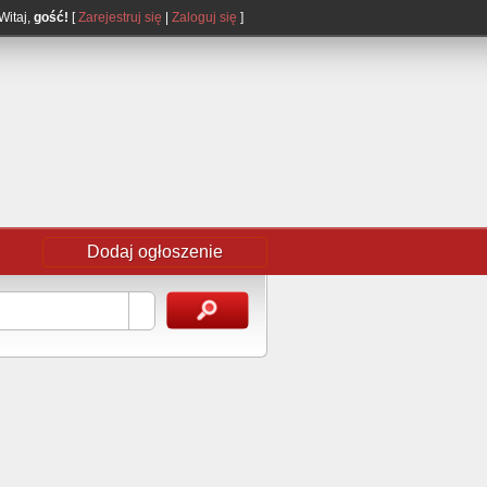
Witaj,
gość!
[
Zarejestruj się
|
Zaloguj się
]
Dodaj ogłoszenie