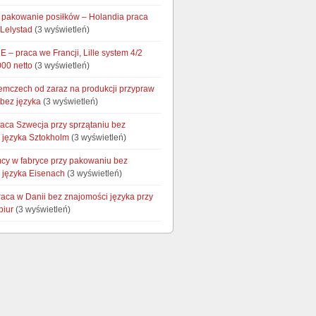
i pakowanie posiłków – Holandia praca
 Lelystad
(3 wyświetleń)
 – praca we Francji, Lille system 4/2
000 netto
(3 wyświetleń)
emczech od zaraz na produkcji przypraw
 bez języka
(3 wyświetleń)
raca Szwecja przy sprzątaniu bez
 języka Sztokholm
(3 wyświetleń)
cy w fabryce przy pakowaniu bez
 języka Eisenach
(3 wyświetleń)
raca w Danii bez znajomości języka przy
biur
(3 wyświetleń)