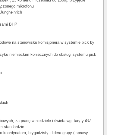
wek ( 25 komend i liczebniki do 1000): przyjęcie
łączonego mikrofonu
Jungheinrich
isami BHP
dowe na stanowisku komisjonera w systemie pick by
ęzyku niemieckim koniecznych do obsługi systemu pick
ni
ckich
bowych, za pracę w niedziele i święta wg. taryfy iGZ
m standardzie.
koordynatora, brygadzisty i lidera grupy ( sprawy