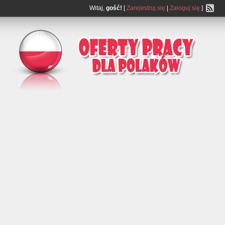
Witaj,
gość!
[
Zarejestruj się
|
Zaloguj się
]