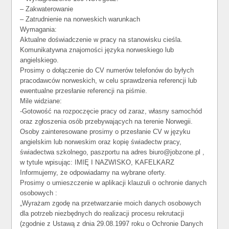
– Zakwaterowanie
– Zatrudnienie na norweskich warunkach
Wymagania:
Aktualne doświadczenie w pracy na stanowisku cieśla.
Komunikatywna znajomości języka norweskiego lub
angielskiego.
Prosimy o dołączenie do CV numerów telefonów do byłych
pracodawców norweskich, w celu sprawdzenia referencji lub
ewentualne przesłanie referencji na piśmie.
Mile widziane:
-Gotowość na rozpoczęcie pracy od zaraz, własny samochód
oraz zgłoszenia osób przebywających na terenie Norwegii.
Osoby zainteresowane prosimy o przesłanie CV w języku
angielskim lub norweskim oraz kopię świadectw pracy,
świadectwa szkolnego, paszportu na adres biuro@jobzone.pl ,
w tytule wpisując: IMIĘ I NAZWISKO, KAFELKARZ
Informujemy, że odpowiadamy na wybrane oferty.
Prosimy o umieszczenie w aplikacji klauzuli o ochronie danych
osobowych :
„Wyrażam zgodę na przetwarzanie moich danych osobowych
dla potrzeb niezbędnych do realizacji procesu rekrutacji
(zgodnie z Ustawą z dnia 29.08.1997 roku o Ochronie Danych