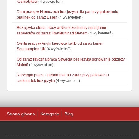
kosmetyków
(4 wyświetleń)
Dam pracę w Niemczech bez języka dla par przy pakowaniu
pralinek od zaraz Essen
(4 wyświetleń)
Bez języka oferta pracy w Niemczech przy sprzątaniu
samolotów od zaraz Frankfurt nad Menem
(4 wyświetleń)
Oferta pracy w Anglii kierowca kat.B od zaraz kurier
Southampton UK
(4 wyświetleń)
Od zaraz fizyczna praca Szwecja bez języka sortowanie odzieży
Malmö
(4 wyświetleń)
Norwegia praca Lillehammer od zaraz przy pakowaniu
czekoladek bez języka
(4 wyświetleń)
Strona główna
Kategorie
Blog