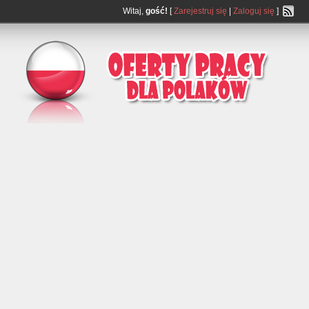
Witaj,
gość!
[
Zarejestruj się
|
Zaloguj się
]