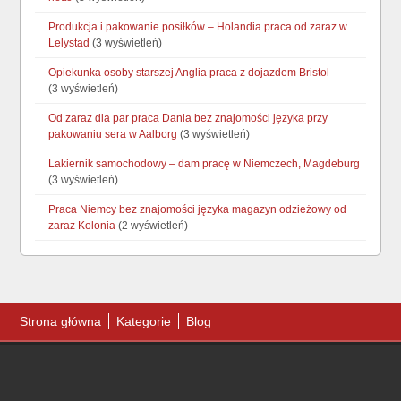
Produkcja i pakowanie posiłków – Holandia praca od zaraz w
Lelystad
(3 wyświetleń)
Opiekunka osoby starszej Anglia praca z dojazdem Bristol
(3 wyświetleń)
Od zaraz dla par praca Dania bez znajomości języka przy
pakowaniu sera w Aalborg
(3 wyświetleń)
Lakiernik samochodowy – dam pracę w Niemczech, Magdeburg
(3 wyświetleń)
Praca Niemcy bez znajomości języka magazyn odzieżowy od
zaraz Kolonia
(2 wyświetleń)
Strona główna
Kategorie
Blog