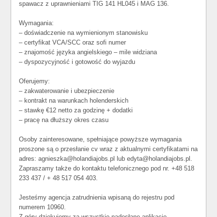
spawacz z uprawnieniami TIG 141 HL045 i MAG 136.
Wymagania:
– doświadczenie na wymienionym stanowisku
– certyfikat VCA/SCC oraz sofi numer
– znajomość języka angielskiego – mile widziana
– dyspozycyjność i gotowość do wyjazdu
Oferujemy:
– zakwaterowanie i ubezpieczenie
– kontrakt na warunkach holenderskich
– stawkę €12 netto za godzinę + dodatki
– pracę na dłuższy okres czasu
Osoby zainteresowane, spełniające powyższe wymagania
proszone są o przesłanie cv wraz z aktualnymi certyfikatami na
adres: agnieszka@holandiajobs.pl lub edyta@holandiajobs.pl.
Zapraszamy także do kontaktu telefonicznego pod nr. +48 518
233 437 / + 48 517 054 403.
Jesteśmy agencja zatrudnienia wpisaną do rejestru pod
numerem 10960.
Z góry dziękujemy za wszystkie nadesłane aplikacje,