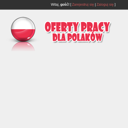
Witaj,
gość!
[
Zarejestruj się
|
Zaloguj się
]