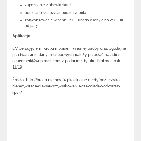
zapoznanie z obowiązkami;
pomoc polskojęzycznego rezydenta;
zakwaterowanie w cenie 150 Eur odo osoby albo 250 Eur
od pary.
Aplikacja:
CV ze zdjęciem, krótkim opisem własnej osoby oraz zgodą na
przetwarzanie danych osobowych należy przesłać na adres:
neuearbeit@workmail.com z podaniem tytułu: Praliny Lipsk
11/19
Źródło: http://praca-niemcy24.pl/aktualne-oferty/bez-jezyka-
niemcy-praca-dla-par-przy-pakowaniu-czekoladek-od-zaraz-
lipsk/