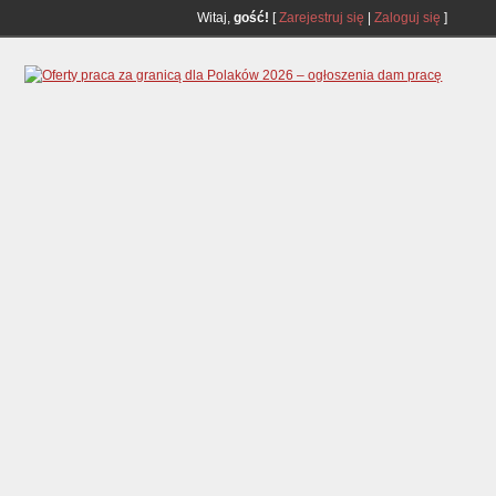
Witaj,
gość!
[
Zarejestruj się
|
Zaloguj się
]