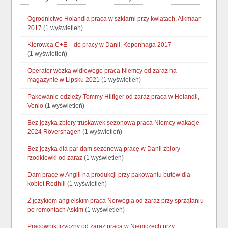
Ogrodnictwo Holandia praca w szklarni przy kwiatach, Alkmaar
2017
(1 wyświetleń)
Kierowca C+E – do pracy w Danii, Kopenhaga 2017
(1 wyświetleń)
Operator wózka widłowego praca Niemcy od zaraz na
magazynie w Lipsku 2021
(1 wyświetleń)
Pakowanie odzieży Tommy Hilfiger od zaraz praca w Holandii,
Venlo
(1 wyświetleń)
Bez języka zbiory truskawek sezonowa praca Niemcy wakacje
2024 Rövershagen
(1 wyświetleń)
Bez języka dla par dam sezonową pracę w Danii zbiory
rzodkiewki od zaraz
(1 wyświetleń)
Dam pracę w Anglii na produkcji przy pakowaniu butów dla
kobiet Redhill
(1 wyświetleń)
Z językiem angielskim praca Norwegia od zaraz przy sprzątaniu
po remontach Askim
(1 wyświetleń)
Pracownik fizyczny od zaraz praca w Niemczech przy