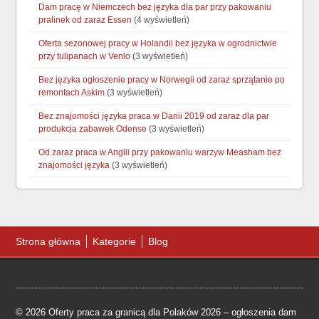
Dam pracę w Niemczech bez języka dla par przy pakowaniu
pralinek od zaraz Essen
(4 wyświetleń)
Oferta sezonowej pracy w Holandii bez języka w ogrodnictwie
przy tulipanach w Venlo
(3 wyświetleń)
Bez języka ogłoszenie pracy w Norwegii od zaraz sprzątanie po
remontach Askim
(3 wyświetleń)
Bez znajomości języka praca w Danii 2019 od zaraz dla par
produkcja zabawek Odense
(3 wyświetleń)
Od zaraz praca w Anglii przy pakowaniu warzyw Measham bez
znajomości języka
(3 wyświetleń)
Strona główna
Kategorie
Blog
© 2026 Oferty praca za granicą dla Polaków 2026 – ogłoszenia dam