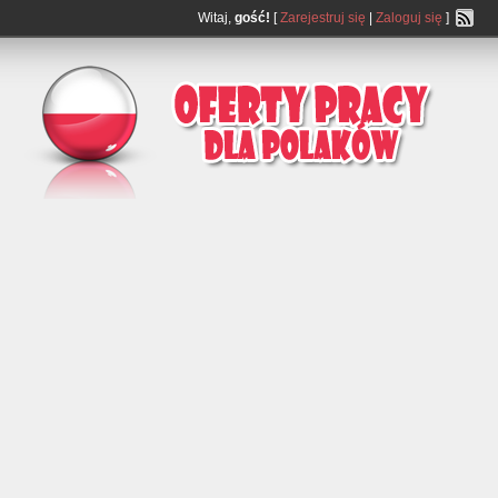
Witaj,
gość!
[
Zarejestruj się
|
Zaloguj się
]