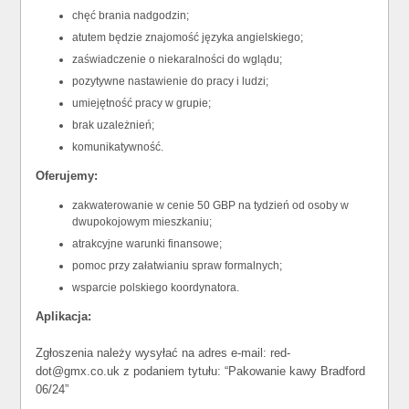
chęć brania nadgodzin;
atutem będzie znajomość języka angielskiego;
zaświadczenie o niekaralności do wglądu;
pozytywne nastawienie do pracy i ludzi;
umiejętność pracy w grupie;
brak uzależnień;
komunikatywność.
Oferujemy:
zakwaterowanie w cenie 50 GBP na tydzień od osoby w
dwupokojowym mieszkaniu;
atrakcyjne warunki finansowe;
pomoc przy załatwianiu spraw formalnych;
wsparcie polskiego koordynatora.
Aplikacja:
Zgłoszenia należy wysyłać na adres e-mail: red-
dot@gmx.co.uk z podaniem tytułu: “Pakowanie kawy Bradford
06/24”