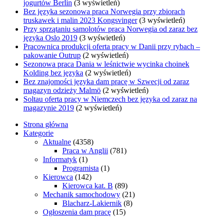
jogurtów Berlin
(3 wyświetleń)
Bez języka sezonowa praca Norwegia przy zbiorach
truskawek i malin 2023 Kongsvinger
(3 wyświetleń)
Przy sprzątaniu samolotów praca Norwegia od zaraz bez
języka Oslo 2019
(3 wyświetleń)
Pracownica produkcji oferta pracy w Danii przy rybach –
pakowanie Outrup
(2 wyświetleń)
Sezonowa praca Dania w leśnictwie wycinka choinek
Kolding bez języka
(2 wyświetleń)
Bez znajomości języka dam pracę w Szwecji od zaraz
magazyn odzieży Malmö
(2 wyświetleń)
Soltau oferta pracy w Niemczech bez języka od zaraz na
magazynie 2019
(2 wyświetleń)
Strona główna
Kategorie
Aktualne
(4358)
Praca w Anglii
(781)
Informatyk
(1)
Programista
(1)
Kierowca
(142)
Kierowca kat. B
(89)
Mechanik samochodowy
(21)
Blacharz-Lakiernik
(8)
Ogłoszenia dam pracę
(15)