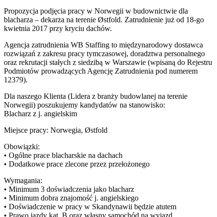
Propozycja podjęcia pracy w Norwegii w budownictwie dla
blacharza – dekarza na terenie Østfold. Zatrudnienie już od 18-go
kwietnia 2017 przy kryciu dachów.
Agencja zatrudnienia WB Staffing to międzynarodowy dostawca
rozwiązań z zakresu pracy tymczasowej, doradztwa personalnego
oraz rekrutacji stałych z siedzibą w Warszawie (wpisaną do Rejestru
Podmiotów prowadzących Agencję Zatrudnienia pod numerem
12379).
Dla naszego Klienta (Lidera z branży budowlanej na terenie
Norwegii) poszukujemy kandydatów na stanowisko:
Blacharz z j. angielskim
Miejsce pracy: Norwegia, Østfold
Obowiązki:
• Ogólne prace blacharskie na dachach
• Dodatkowe prace zlecone przez przełożonego
Wymagania:
• Minimum 3 doświadczenia jako blacharz
• Minimum dobra znajomość j. angielskiego
• Doświadczenie w pracy w Skandynawii będzie atutem
• Prawo jazdy kat. B oraz własny samochód na wyjazd