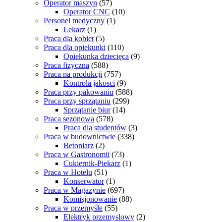
Operator maszyn
(57)
Operator CNC
(10)
Personel medyczny
(1)
Lekarz
(1)
Praca dla kobiet
(5)
Praca dla opiekunki
(110)
Opiekunka dziecięca
(9)
Praca fizyczna
(588)
Praca na produkcji
(757)
Kontrola jakosci
(9)
Praca przy pakowaniu
(588)
Praca przy sprzątaniu
(299)
Sprzątanie biur
(14)
Praca sezonowa
(578)
Praca dla studentów
(3)
Praca w budownictwie
(338)
Betoniarz
(2)
Praca w Gastronomii
(73)
Cukiernik-Piekarz
(1)
Praca w Hotelu
(51)
Konserwator
(1)
Praca w Magazynie
(697)
Komisjonowanie
(88)
Praca w przemyśle
(55)
Elektryk przemyslowy
(2)