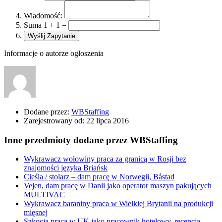
Wiadomość:
Suma 1 + 1 =
Informacje o autorze ogłoszenia
Dodane przez:
WBStaffing
Zarejestrowany od:
22 lipca 2016
Inne przedmioty dodane przez WBStaffing
Wykrawacz wołowiny praca za granicą w Rosji bez
znajomości języka Briańsk
Cieśla / stolarz – dam pracę w Norwegii, Båstad
Vejen, dam pracę w Danii jako operator maszyn pakujących
MULTIVAC
Wykrawacz baraniny praca w Wielkiej Brytanii na produkcji
mięsnej
Szkocja praca w UK jako pracownik hotelowy, recepcja,