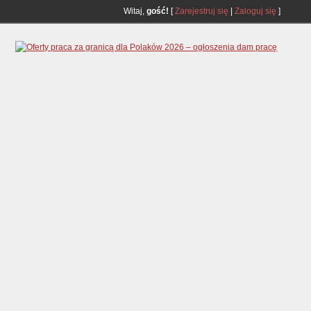
Witaj,
gość!
[
Zarejestruj się
|
Zaloguj się
]