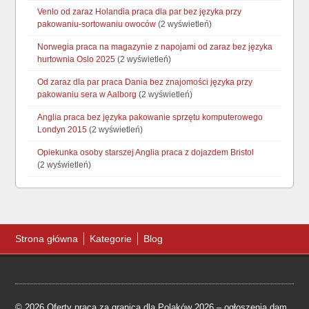
Venlo od zaraz Holandia praca dla par bez języka przy
pakowaniu-sortowaniu owoców
(2 wyświetleń)
Norwegia praca na magazynie z napojami od zaraz bez języka
hurtownia Oslo 2025
(2 wyświetleń)
Od zaraz dla par praca Dania bez znajomości języka przy
pakowaniu sera w Aalborg
(2 wyświetleń)
Anglia praca bez języka pakowanie sprzętu komputerowego
Londyn 2015
(2 wyświetleń)
Opiekunka osoby starszej Anglia praca z dojazdem Bristol
(2 wyświetleń)
Strona główna
Kategorie
Blog
© 2026 Oferty praca za granicą dla Polaków 2026 – ogłoszenia dam