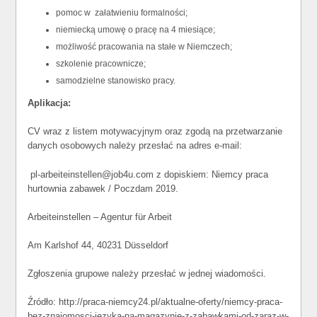
pomoc w załatwieniu formalności;
niemiecką umowę o pracę na 4 miesiące;
możliwość pracowania na stałe w Niemczech;
szkolenie pracownicze;
samodzielne stanowisko pracy.
Aplikacja:
CV wraz z listem motywacyjnym oraz zgodą na przetwarzanie
danych osobowych należy przesłać na adres e-mail:
pl-arbeiteinstellen@job4u.com z dopiskiem: Niemcy praca
hurtownia zabawek / Poczdam 2019.
Arbeiteinstellen – Agentur für Arbeit
Am Karlshof 44, 40231 Düsseldorf
Zgłoszenia grupowe należy przesłać w jednej wiadomości.
Źródło: http://praca-niemcy24.pl/aktualne-oferty/niemcy-praca-
bez-znajomosci-jezyka-na-magazynie-z-zabawkami-od-zaraz-w-