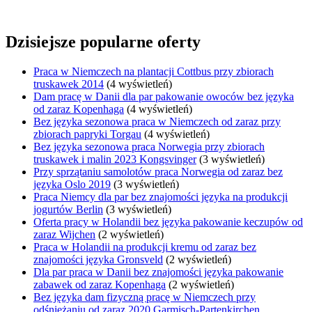
Dzisiejsze popularne oferty
Praca w Niemczech na plantacji Cottbus przy zbiorach
truskawek 2014
(4 wyświetleń)
Dam pracę w Danii dla par pakowanie owoców bez języka
od zaraz Kopenhaga
(4 wyświetleń)
Bez języka sezonowa praca w Niemczech od zaraz przy
zbiorach papryki Torgau
(4 wyświetleń)
Bez języka sezonowa praca Norwegia przy zbiorach
truskawek i malin 2023 Kongsvinger
(3 wyświetleń)
Przy sprzątaniu samolotów praca Norwegia od zaraz bez
języka Oslo 2019
(3 wyświetleń)
Praca Niemcy dla par bez znajomości języka na produkcji
jogurtów Berlin
(3 wyświetleń)
Oferta pracy w Holandii bez języka pakowanie keczupów od
zaraz Wijchen
(2 wyświetleń)
Praca w Holandii na produkcji kremu od zaraz bez
znajomości języka Gronsveld
(2 wyświetleń)
Dla par praca w Danii bez znajomości języka pakowanie
zabawek od zaraz Kopenhaga
(2 wyświetleń)
Bez języka dam fizyczną pracę w Niemczech przy
odśnieżaniu od zaraz 2020 Garmisch-Partenkirchen