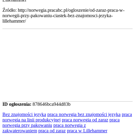
Źródło: http://norwegia.pracabc.pl/ogloszenie/od-zaraz-praca-w-
norwegii-przy-pakowaniu-ciastek-bez-znajomosci-jezyka-
lillehammer/
ID ogłoszenia:
878646bca944d83b
Bez znajomości języka
praca norwegia bez znajomości języka
praca
norwegia na linii produkcyjnej
praca norwegia od zaraz
praca
norwegia przy pakowaniu
praca norwegia z
zakwaterowaniem
praca od zaraz
praca w Lillehammer