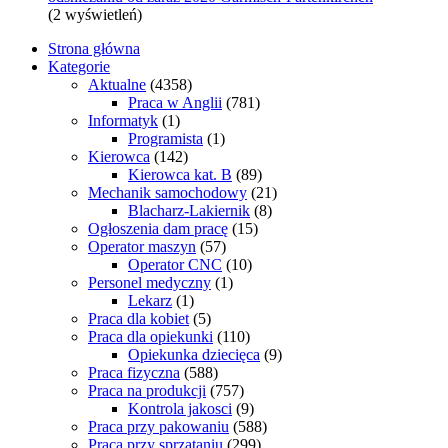
(2 wyświetleń)
Strona główna
Kategorie
Aktualne
(4358)
Praca w Anglii
(781)
Informatyk
(1)
Programista
(1)
Kierowca
(142)
Kierowca kat. B
(89)
Mechanik samochodowy
(21)
Blacharz-Lakiernik
(8)
Ogłoszenia dam pracę
(15)
Operator maszyn
(57)
Operator CNC
(10)
Personel medyczny
(1)
Lekarz
(1)
Praca dla kobiet
(5)
Praca dla opiekunki
(110)
Opiekunka dziecięca
(9)
Praca fizyczna
(588)
Praca na produkcji
(757)
Kontrola jakosci
(9)
Praca przy pakowaniu
(588)
Praca przy sprzątaniu
(299)