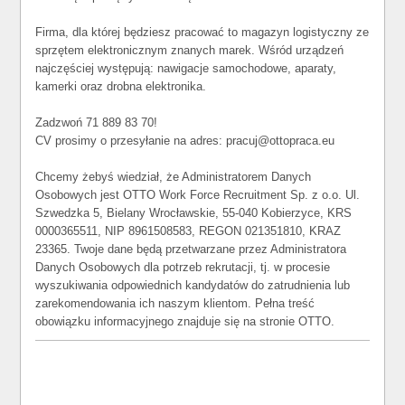
Firma, dla której będziesz pracować to magazyn logistyczny ze
sprzętem elektronicznym znanych marek. Wśród urządzeń
najczęściej występują: nawigacje samochodowe, aparaty,
kamerki oraz drobna elektronika.
Zadzwoń 71 889 83 70!
CV prosimy o przesyłanie na adres: pracuj@ottopraca.eu
Chcemy żebyś wiedział, że Administratorem Danych
Osobowych jest OTTO Work Force Recruitment Sp. z o.o. Ul.
Szwedzka 5, Bielany Wrocławskie, 55-040 Kobierzyce, KRS
0000365511, NIP 8961508583, REGON 021351810, KRAZ
23365. Twoje dane będą przetwarzane przez Administratora
Danych Osobowych dla potrzeb rekrutacji, tj. w procesie
wyszukiwania odpowiednich kandydatów do zatrudnienia lub
zarekomendowania ich naszym klientom. Pełna treść
obowiązku informacyjnego znajduje się na stronie OTTO.