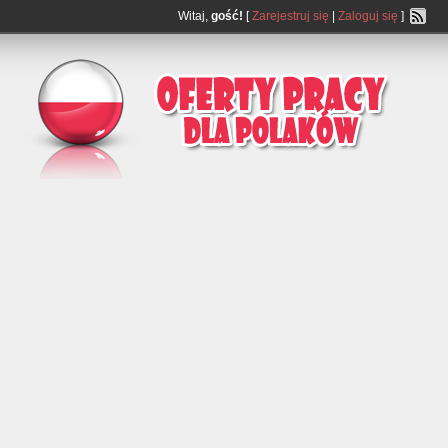
Witaj,
gość!
[
Zarejestruj się
|
Zaloguj się
]