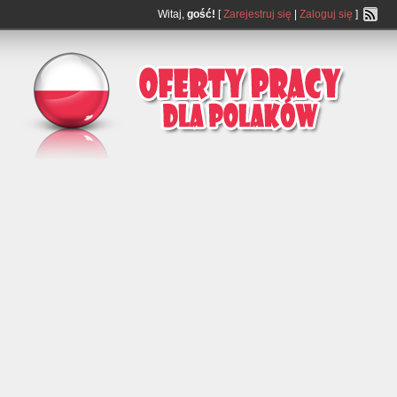
Witaj,
gość!
[
Zarejestruj się
|
Zaloguj się
]