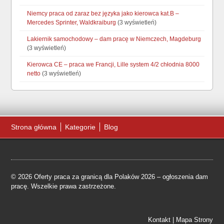
Niemcy praca od zaraz bez języka jako kierowca kat.B –
Mercedes Sprinter, Waldkraiburg
(3 wyświetleń)
Lakiernik samochodowy – dam pracę w Niemczech, Magdeburg
(3 wyświetleń)
Kierowca CE – praca we Francji, Lille system 4/2 chłodnia 8000
netto
(3 wyświetleń)
Strona główna
Kategorie
Blog
© 2026 Oferty praca za granicą dla Polaków 2026 – ogłoszenia dam
pracę. Wszelkie prawa zastrzeżone.
Kontakt
|
Mapa Strony