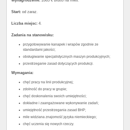
Wynagrodzenie:
2865 € brutto na mies.
Start:
od zaraz.
Liczba miejsc:
4.
Zadania na stanowisku:
przygotowywanie kanapek i wrapów zgodnie ze
standardami jakości;
obsługiwanie specjalistycznych maszyn produkcyjnych;
przestrzeganie zasad dotyczących produkcji.
Wymagania:
chęć pracy na linii produkcyjnej;
zdolność do pracy w grupie;
chęć doskonalenia swoich umiejętności;
dokładne i zaangażowane wykonywanie zadań;
umiejętność przestrzegania zasad BHP;
mile widziana znajomość języka niemieckiego;
chęć uczenia się nowych rzeczy.