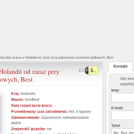
yka dam pracę w Holandii od zaraz przy pakowaniu zestawów grillowych, Best
Kontakt
olandii od zaraz przy
$..
lowych, Best
Aby skon
wypełnij
Imię:
Kraj:
Holandia
Miasto:
Son/Best
Data rozpoczęcia pracy:
..
E-mail:
Przewidywany czas zatrudnienia:
min. 8 tygodni
Zakwaterowanie:
Zapewnione zakwaterowanie
płatne
Tytuł:
Znajomość języków:
nie