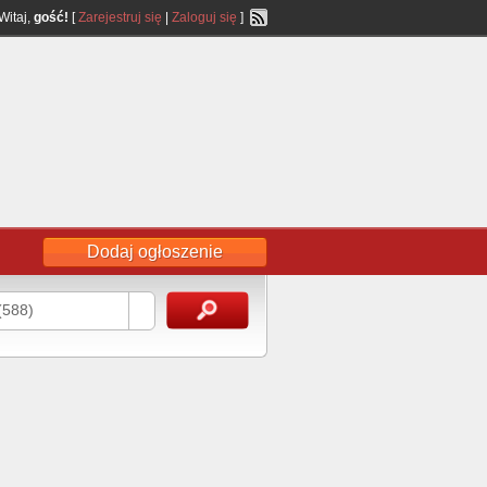
Witaj,
gość!
[
Zarejestruj się
|
Zaloguj się
]
Dodaj ogłoszenie
(588)