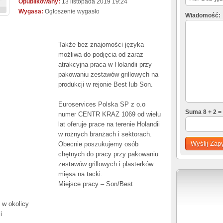
Opublikowany:
13 listopada 2019 19:24
Wygasa:
Ogłoszenie wygasło
Wiadomość:
Także bez znajomości języka
możliwa do podjęcia od zaraz
atrakcyjna praca w Holandii przy
pakowaniu zestawów grillowych na
produkcji w rejonie Best lub Son.
Euroservices Polska SP z o.o
Suma 8 + 2 =
numer CENTR KRAZ 1069 od wielu
lat oferuje prace na terenie Holandii
w rożnych branżach i sektorach.
Obecnie poszukujemy osób
chętnych do pracy przy pakowaniu
zestawów grillowych i plasterków
mięsa na tacki.
Miejsce pracy – Son/Best
 w okolicy
i