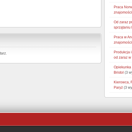
Praca Norw
znajomości
Od zaraz p
sprzątaniu 
Praca w An
znajomości
Produkcja 
arz.
od zaraz w
Opiekunka 
Bristol
(3 w
Kierowca, 
Paryż
(3 wy