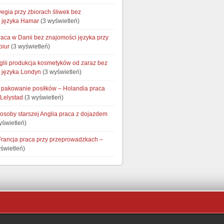
egia przy zbiorach śliwek bez
 języka Hamar
(3 wyświetleń)
raca w Danii bez znajomości języka przy
biur
(3 wyświetleń)
glii produkcja kosmetyków od zaraz bez
 języka Londyn
(3 wyświetleń)
i pakowanie posiłków – Holandia praca
 Lelystad
(3 wyświetleń)
osoby starszej Anglia praca z dojazdem
yświetleń)
Francja praca przy przeprowadzkach –
świetleń)