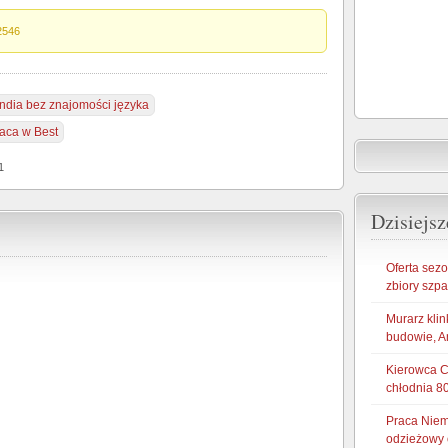
2546
ndia bez znajomości języka
aca w Best
1
Dzisiejsz
Oferta sez
zbiory szp
Murarz klin
budowie, A
Kierowca CE
chłodnia 8
Praca Niem
odzieżowy 