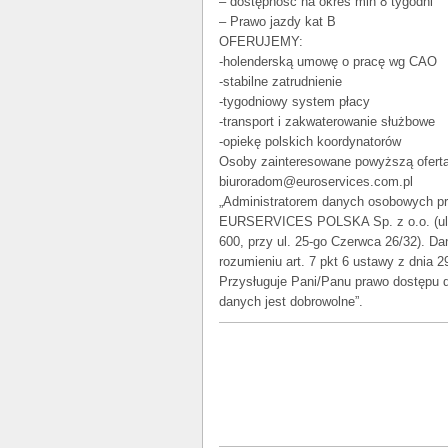
– dostępność na okres min 8 tygodni
– Prawo jazdy kat B
OFERUJEMY:
-holenderską umowę o pracę wg CAO
-stabilne zatrudnienie
-tygodniowy system płacy
-transport i zakwaterowanie służbowe
-opiekę polskich koordynatorów
Osoby zainteresowane powyższą oferta
biuroradom@euroservices.com.pl
„Administratorem danych osobowych pr
EURSERVICES POLSKA Sp. z o.o. (ul. 
600, przy ul. 25-go Czerwca 26/32). D
rozumieniu art. 7 pkt 6 ustawy z dnia 
Przysługuje Pani/Panu prawo dostępu d
danych jest dobrowolne”.