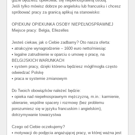
gdzie będziesz opiekować się niepełnosprawną osobą.
Jeśli tylko mówisz dobrze po angielsku lub francusku i chcesz
spróbować pracy za granicą aplikuj na stanowisko:
OPIEKUN/ OPIEKUNKA OSOBY NIEPEŁNOSPRAWNEJ
Miejsce pracy: Belgia, Ellezelles
Jesteś ciekaw, jak o Ciebie zadbamy? Oto nasza oferta:
• atrakcyjne wynagrodzenie – 1600 euro netto/miesiąc
• legalne zatrudnienie w oparciu o umowę o pracę, na
BELGIJSKICH WARUNKACH
• system pracy, dzięki któremu będziesz mógł/mogła często
odwiedzać Polskę
• praca w systemie zmianowym
Do Twoich obowiązków należeć będzie:
• opieka nad niepełnosprawnym mężczyzną, m.in.: karmienie,
ubieranie, wspólne spacery i rozmowy (bez problemu
porozumiesz się w języku francuskim i angielskim),
dotrzymywanie towarzystwa
Czego od Ciebie oczekujemy?
• motywacji do podjęcia angażującej pracy, w której ważna jest