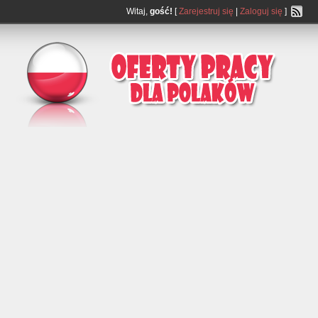
Witaj,
gość!
[
Zarejestruj się
|
Zaloguj się
]