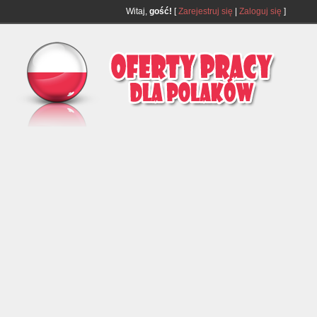
Witaj,
gość!
[
Zarejestruj się
|
Zaloguj się
]