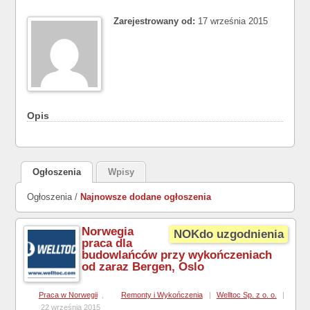
Zarejestrowany od:
17 września 2015
Opis
Ogłoszenia
Wpisy
Ogłoszenia /
Najnowsze dodane ogłoszenia
Norwegia
NOKdo uzgodnienia
praca dla
budowlańców przy wykończeniach
od zaraz Bergen, Oslo
Praca w Norwegii
,
Remonty i Wykończenia
|
Welltoc Sp. z o. o.
|
22 września 2015