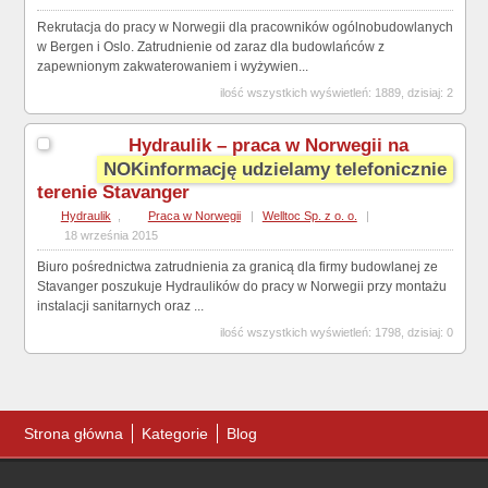
Rekrutacja do pracy w Norwegii dla pracowników ogólnobudowlanych
w Bergen i Oslo. Zatrudnienie od zaraz dla budowlańców z
zapewnionym zakwaterowaniem i wyżywien...
ilość wszystkich wyświetleń: 1889, dzisiaj: 2
Hydraulik – praca w Norwegii na
NOKinformację udzielamy telefonicznie
terenie Stavanger
Hydraulik
,
Praca w Norwegii
|
Welltoc Sp. z o. o.
|
18 września 2015
Biuro pośrednictwa zatrudnienia za granicą dla firmy budowlanej ze
Stavanger poszukuje Hydraulików do pracy w Norwegii przy montażu
instalacji sanitarnych oraz ...
ilość wszystkich wyświetleń: 1798, dzisiaj: 0
Strona główna
Kategorie
Blog