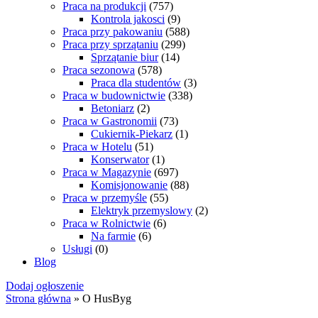
Praca na produkcji
(757)
Kontrola jakosci
(9)
Praca przy pakowaniu
(588)
Praca przy sprzątaniu
(299)
Sprzątanie biur
(14)
Praca sezonowa
(578)
Praca dla studentów
(3)
Praca w budownictwie
(338)
Betoniarz
(2)
Praca w Gastronomii
(73)
Cukiernik-Piekarz
(1)
Praca w Hotelu
(51)
Konserwator
(1)
Praca w Magazynie
(697)
Komisjonowanie
(88)
Praca w przemyśle
(55)
Elektryk przemyslowy
(2)
Praca w Rolnictwie
(6)
Na farmie
(6)
Usługi
(0)
Blog
Dodaj ogłoszenie
Strona główna
»
O HusByg