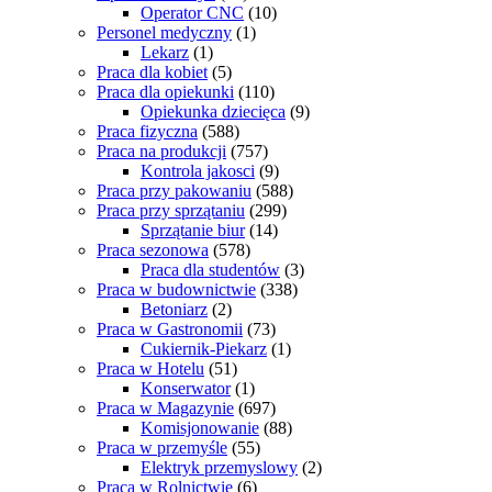
Operator CNC
(10)
Personel medyczny
(1)
Lekarz
(1)
Praca dla kobiet
(5)
Praca dla opiekunki
(110)
Opiekunka dziecięca
(9)
Praca fizyczna
(588)
Praca na produkcji
(757)
Kontrola jakosci
(9)
Praca przy pakowaniu
(588)
Praca przy sprzątaniu
(299)
Sprzątanie biur
(14)
Praca sezonowa
(578)
Praca dla studentów
(3)
Praca w budownictwie
(338)
Betoniarz
(2)
Praca w Gastronomii
(73)
Cukiernik-Piekarz
(1)
Praca w Hotelu
(51)
Konserwator
(1)
Praca w Magazynie
(697)
Komisjonowanie
(88)
Praca w przemyśle
(55)
Elektryk przemyslowy
(2)
Praca w Rolnictwie
(6)